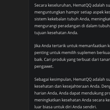
Secara keseluruhan, HematQQ adalah s
menguntungkan hampir setiap aspek ke
sistem kekebalan tubuh Anda, meningkat
mengurangi peradangan di dalam tubu
tujuan kesehatan Anda.
Jika Anda tertarik untuk memanfaatkan
penting untuk memilih suplemen berkuali
baik. Cari produk yang terbuat dari tan
pengawet.
Sebagai kesimpulan, HematQQ adalah s
kesehatan dan kesejahteraan Anda. Deng
harian Anda, Anda dapat mendukung pr
meningkatkan kesehatan Anda secara ke
luar biasa untuk diri Anda sendiri.