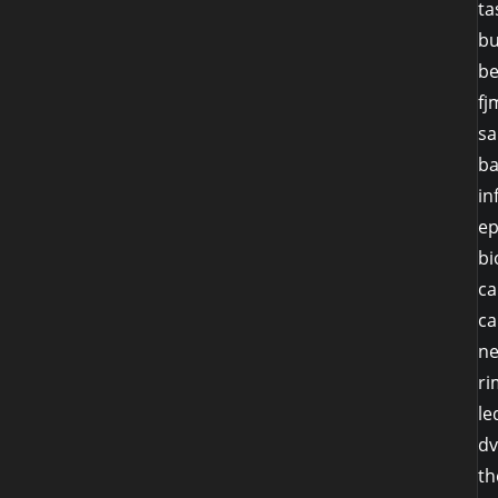
ta
bu
be
fj
sa
b
in
ep
bi
ca
ca
ne
r
le
dv
th