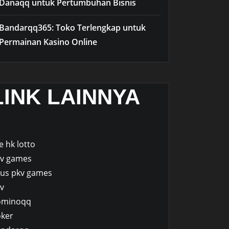
Danaqq untuk Pertumbuhan Bisnis
Bandarqq365: Toko Terlengkap untuk
Permainan Kasino Online
LINK LAINNYA
ve hk lotto
v games
tus pkv games
v
ominoqq
ker