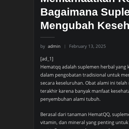
Bagaimana Suple
Mengubah Keseh
by
admin
February 13, 2025
[ad_1]
Hematqq adalah suplemen herbal yang k
dalam pengobatan tradisional untuk m
secara keseluruhan. Obat alami ini tel
terakhir karena banyak manfaat keseh
penyembuhan alami tubuh.
Berasal dari tanaman HematQQ, suplemen
vitamin, dan mineral yang penting untuk 