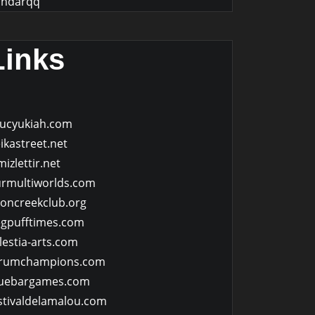
andarqq
Links
ucyukiah.com
ikastreet.net
lmizlettir.net
rmultiworlds.com
oncreekclub.org
gpufftimes.com
lestia-arts.com
orumchampions.com
luebargames.com
stivaldelamalou.com