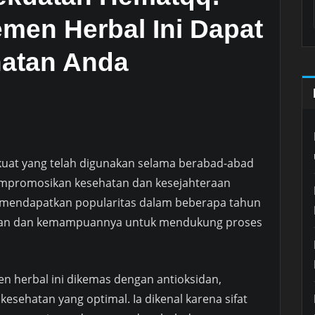
men Herbal Ini Dapat
atan Anda
uat yang telah digunakan selama berabad-abad
empromosikan kesehatan dan kesejahteraan
ah mendapatkan popularitas dalam beberapa tahun
atan dan kemampuannya untuk mendukung proses
 herbal ini dikemas dengan antioksidan,
kesehatan yang optimal. Ia dikenal karena sifat