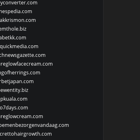
yconverter.com
mespedia.com
jakkrismon.com
emthole.biz
abetkk.com
lquickmedia.com
chnewsgazette.com
reglowfacecream.com
ngofherrings.com
betjapan.com
ewentity.biz
pkuala.com
o7days.com
ureglowcream.com
loemenbezorgenvandaag.com
crettohairgrowth.com