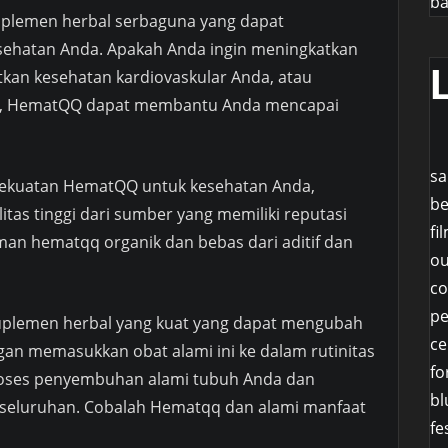
b
uplemen herbal serbaguna yang dapat
sehatan Anda. Apakah Anda ingin meningkatkan
kan kesehatan kardiovaskular Anda, atau
h, HematQQ dapat membantu Anda mencapai
sa
 kekuatan HematQQ untuk kesehatan Anda,
be
tas tinggi dari sumber yang memiliki reputasi
fi
aman hematqq organik dan bebas dari aditif dan
ou
co
pe
uplemen herbal yang kuat yang dapat mengubah
ce
an memasukkan obat alami ini ke dalam rutinitas
f
oses penyembuhan alami tubuh Anda dan
b
seluruhan. Cobalah Hematqq dan alami manfaat
fe