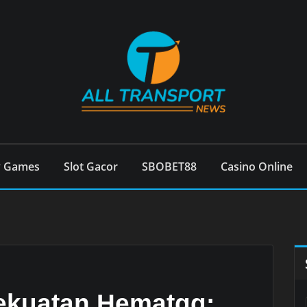
v Games
Slot Gacor
SBOBET88
Casino Online
ekuatan Hematqq: