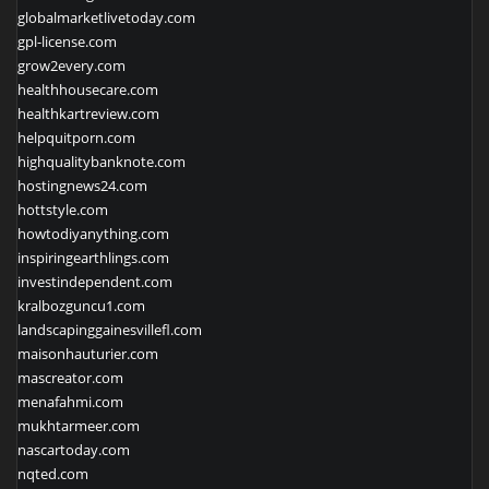
globalmarketlivetoday.com
gpl-license.com
grow2every.com
healthhousecare.com
healthkartreview.com
helpquitporn.com
highqualitybanknote.com
hostingnews24.com
hottstyle.com
howtodiyanything.com
inspiringearthlings.com
investindependent.com
kralbozguncu1.com
landscapinggainesvillefl.com
maisonhauturier.com
mascreator.com
menafahmi.com
mukhtarmeer.com
nascartoday.com
nqted.com