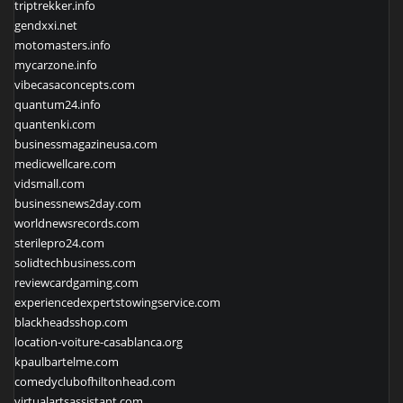
triptrekker.info
gendxxi.net
motomasters.info
mycarzone.info
vibecasaconcepts.com
quantum24.info
quantenki.com
businessmagazineusa.com
medicwellcare.com
vidsmall.com
businessnews2day.com
worldnewsrecords.com
sterilepro24.com
solidtechbusiness.com
reviewcardgaming.com
experiencedexpertstowingservice.com
blackheadsshop.com
location-voiture-casablanca.org
kpaulbartelme.com
comedyclubofhiltonhead.com
virtualartsassistant.com