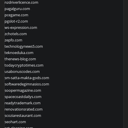
nzdriverlicence.com
pagalguru.com
pcegame.com
pgslot-r2.com
ws-expression.com
zchotels.com
zepfo.com
technologynews5.com
teknoeduka.com
thenews-blog.com
todaycryptotimes.com
usabonuscodes.com
sm-satta-makta-gods.com
softwaredegimnasios.com
soopermagazine.com
spacecoastdailys.com
readytrademark.com
renovationsrated.com
scoziarestaurant.com
seohart.com