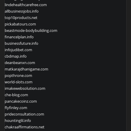
lindehealthcarefree.com
allbusinessjobs.info
top10products.net
pickabatours.com
beastmode-bodybuilding.com
financelplan.info
businessfuture.info
infojudibet.com
cbdmap.info
deanbeanxn.com
matkarajdhanigame.com
popthrone.com
world-slots.com
imakewebsolution.com
che-blog.com
pancakecoinz.com
flyfinley.com
prideconsultation.com
hountinglil.info
chakraaffirmations.net