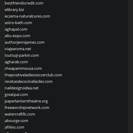
bestfriendscredit.com
elibrary.biz
eczema-naturalcures.com
astro-bath.com
aghapal.com
altu-expo.com
authorjennijames.com
viajearoma.net
tsutsuji-parkin.com
agharab.com
cheapammousa.com
thepositiveladiessoccerclub.com
recetasdecocinafaciles.com
naildesignsidea.net
greatpai.com
paperlanterntheatre.org
freeworshipnetwork.com
watercraftllc.com
abourge.com
afiliixs.com