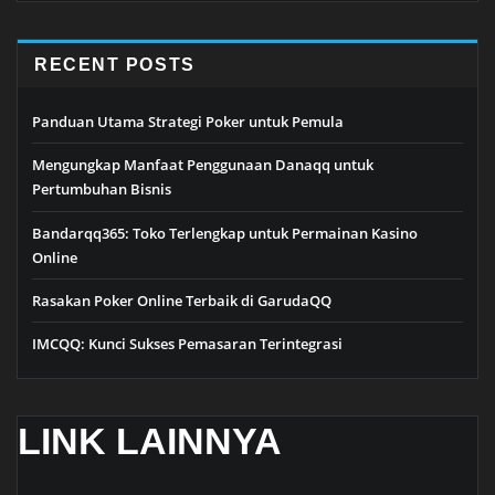
RECENT POSTS
Panduan Utama Strategi Poker untuk Pemula
Mengungkap Manfaat Penggunaan Danaqq untuk
Pertumbuhan Bisnis
Bandarqq365: Toko Terlengkap untuk Permainan Kasino
Online
Rasakan Poker Online Terbaik di GarudaQQ
IMCQQ: Kunci Sukses Pemasaran Terintegrasi
LINK LAINNYA