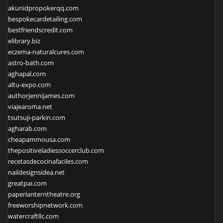
akunidpropokerqq.com
bespokecardetailing.com
bestfriendscredit.com
elibrary.biz
eczema-naturalcures.com
astro-bath.com
aghapal.com
altu-expo.com
authorjennijames.com
viajearoma.net
tsutsuji-parkin.com
agharab.com
cheapammousa.com
thepositiveladiessoccerclub.com
recetasdecocinafaciles.com
naildesignsidea.net
greatpai.com
paperlanterntheatre.org
freeworshipnetwork.com
watercraftllc.com