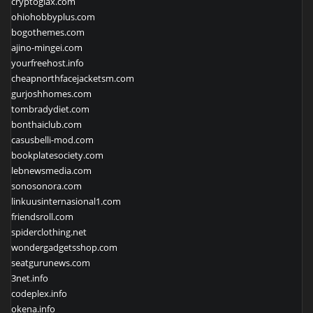
cryptoglax.com
ohiohobbyplus.com
bogothemes.com
ajino-mingei.com
yourfreehost.info
cheapnorthfacejacketsm.com
gurjoshhomes.com
tombradydiet.com
bonthaiclub.com
casusbelli-mod.com
bookplatesociety.com
lebnewsmedia.com
sonosonora.com
linkuusinternasional1.com
friendsroll.com
spiderclothing.net
wondergadgetsshop.com
seatgurunews.com
3net.info
codeplex.info
okena.info