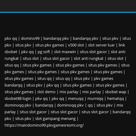
pkv qq
|
domino99
|
bandarqq pkv
|
bandarqq pkv
|
situs pkv
|
situs
pkv
|
situs pkv
|
situs pkv games
|
x500 slot
|
slot server luar
|
link
sbobet
|
pkv qq
|
pg soft
|
slot maxwin
|
situs slot gacor
|
slot anti
rungkat
|
situs slot
|
situs slot gacor
|
slot anti rungkat
|
situs slot
|
situs qq
|
situs pkv games
|
situs pkv games
|
situs pkv games
|
situs
pkv games
|
situs pkv games
|
situs pkv games
|
situs pkv games
|
situs pkv games
|
situs qq
|
situs qq
|
situs pkv
|
pkv games
bandarqq
|
situs pkv
|
pkv qq
|
situs pkv games
|
situs pkv games
|
situs pkv games
|
slot demo
|
mix parlay
|
mix parlay
|
sbobet wap
|
sbobet88 login
|
pkv qq
|
pkv qq
|
menuqq
|
murniqq
|
hematqq
|
dominoqq pkv
|
bandarqq
|
dominoqq pkv
|
qq
|
situs pkv
|
mix
parlay
|
situs slot gacor
|
situs slot gacor
|
situs slot gacor
|
bandarqq
pkv
|
situs pkv
|
slot gampang menang
|
https://maindomino99.pkvgamesresmi.org/