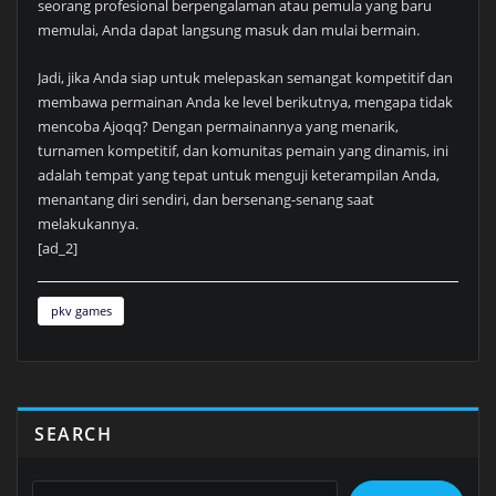
seorang profesional berpengalaman atau pemula yang baru
memulai, Anda dapat langsung masuk dan mulai bermain.
Jadi, jika Anda siap untuk melepaskan semangat kompetitif dan
membawa permainan Anda ke level berikutnya, mengapa tidak
mencoba Ajoqq? Dengan permainannya yang menarik,
turnamen kompetitif, dan komunitas pemain yang dinamis, ini
adalah tempat yang tepat untuk menguji keterampilan Anda,
menantang diri sendiri, dan bersenang-senang saat
melakukannya.
[ad_2]
pkv games
SEARCH