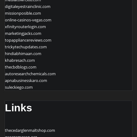
digitaleyestrainclinic.com
missionposible.com
online-casinos-vegas.com
xfinityrouterlogin.com
marketingjacks.com
topappliancereviews.com
trickytechupdates.com
hindiabhimaan.com
khabresach.com
thecbdblogs.com
autoresearchchemicals.com
apnabusinesskaro.com
suleckiego.com
Links
thecedarglenmaltshop.com
georgemason.org