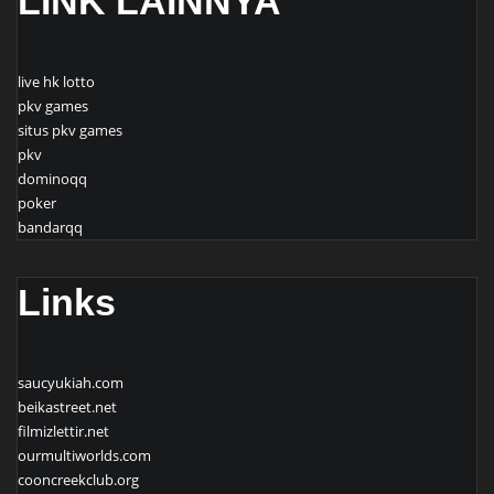
LINK LAINNYA
live hk lotto
pkv games
situs pkv games
pkv
dominoqq
poker
bandarqq
Links
saucyukiah.com
beikastreet.net
filmizlettir.net
ourmultiworlds.com
cooncreekclub.org