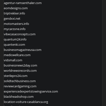
agentur-ramsenthaler.com
eomdesigns.com
triptrekker.info
gendxxi.net
motomasters.info
mycarzone.info
vibecasaconcepts.com
quantum24.info
quantenki.com
businessmagazineusa.com
medicwellcare.com
vidsmall.com
businessnews2day.com
worldnewsrecords.com
sterilepro24.com
solidtechbusiness.com
reviewcardgaming.com
experiencedexpertstowingservice.com
blackheadsshop.com
location-voiture-casablanca.org