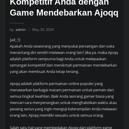
Kompetitif Anda dengan
Game Mendebarkan Ajoqq
by
admin
May 30, 2026
[ad_1]
Apakah Anda seseorang yang menyukai persaingan dan suka
menantang diri sendiri melawan orang lain? Jika ya, maka Ajoqq
adalah platform sempurna bagi Anda untuk melepaskan
semangat kompetitif dan menikmati permainan mendebarkan
yang akan membuat Anda tetap tenang.
Ajoqq adalah platform permainan online populer yang
menawarkan berbagai macam permainan untuk pemain dari
semua tingkat keahlian. Baik Anda seorang gamer biasa yang
mencari cara menyenangkan untuk menghabiskan waktu atau
pesaing serius yang ingin menguji keterampilan Anda melawan
orang lain, Ajoqq memiliki sesuatu untuk semua orang.
Salah satu hal yang membedakan Ajoqq dari platform game