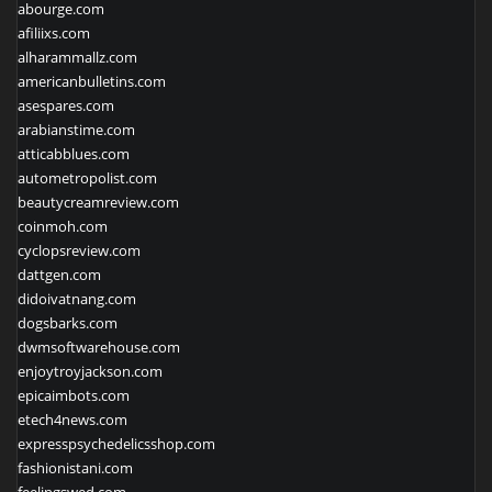
abourge.com
afiliixs.com
alharammallz.com
americanbulletins.com
asespares.com
arabianstime.com
atticabblues.com
autometropolist.com
beautycreamreview.com
coinmoh.com
cyclopsreview.com
dattgen.com
didoivatnang.com
dogsbarks.com
dwmsoftwarehouse.com
enjoytroyjackson.com
epicaimbots.com
etech4news.com
expresspsychedelicsshop.com
fashionistani.com