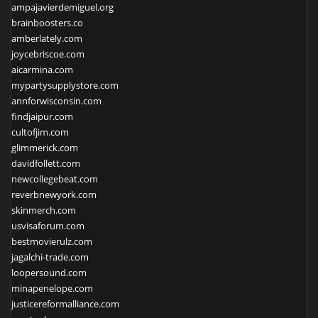
ampajavierdemiguel.org
brainboosters.co
amberlately.com
joycebriscoe.com
aicarmina.com
mypartysupplystore.com
annforwisconsin.com
findjaipur.com
cultofjim.com
glimmerick.com
davidfollett.com
newcollegebeat.com
reverbnewyork.com
skinmerch.com
usvisaforum.com
bestmovierulz.com
jagalchi-trade.com
loopersound.com
minapenelope.com
justicereformalliance.com