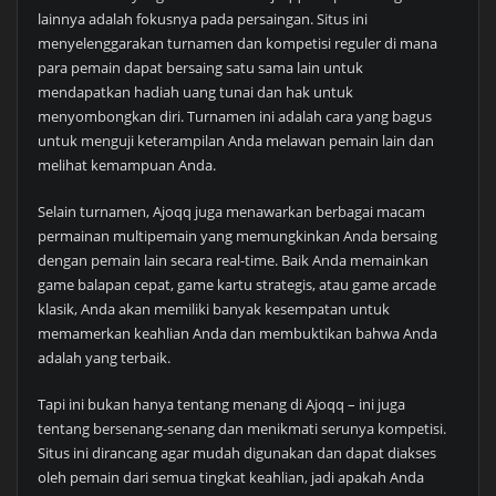
lainnya adalah fokusnya pada persaingan. Situs ini
menyelenggarakan turnamen dan kompetisi reguler di mana
para pemain dapat bersaing satu sama lain untuk
mendapatkan hadiah uang tunai dan hak untuk
menyombongkan diri. Turnamen ini adalah cara yang bagus
untuk menguji keterampilan Anda melawan pemain lain dan
melihat kemampuan Anda.
Selain turnamen, Ajoqq juga menawarkan berbagai macam
permainan multipemain yang memungkinkan Anda bersaing
dengan pemain lain secara real-time. Baik Anda memainkan
game balapan cepat, game kartu strategis, atau game arcade
klasik, Anda akan memiliki banyak kesempatan untuk
memamerkan keahlian Anda dan membuktikan bahwa Anda
adalah yang terbaik.
Tapi ini bukan hanya tentang menang di Ajoqq – ini juga
tentang bersenang-senang dan menikmati serunya kompetisi.
Situs ini dirancang agar mudah digunakan dan dapat diakses
oleh pemain dari semua tingkat keahlian, jadi apakah Anda