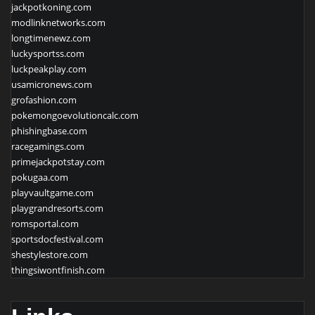
jackpotkoning.com
modlinknetworks.com
longtimenewz.com
luckysportss.com
luckpeakplay.com
usamicronews.com
grofashion.com
pokemongoevolutioncalc.com
phishingbase.com
racegamings.com
primejackpotstay.com
pokugaa.com
playvaultgame.com
playgrandresorts.com
romsportal.com
sportsdocfestival.com
shestylestore.com
thingsiwontfinish.com