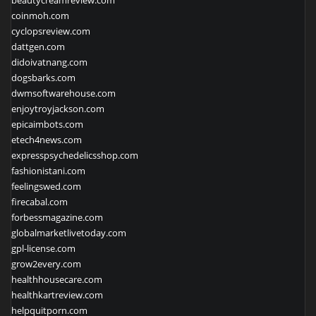
beautycreamreview.com
coinmoh.com
cyclopsreview.com
dattgen.com
didoivatnang.com
dogsbarks.com
dwmsoftwarehouse.com
enjoytroyjackson.com
epicaimbots.com
etech4news.com
expresspsychedelicsshop.com
fashionistani.com
feelingswed.com
firecabal.com
forbessmagazine.com
globalmarketlivetoday.com
gpl-license.com
grow2every.com
healthhousecare.com
healthkartreview.com
helpquitporn.com