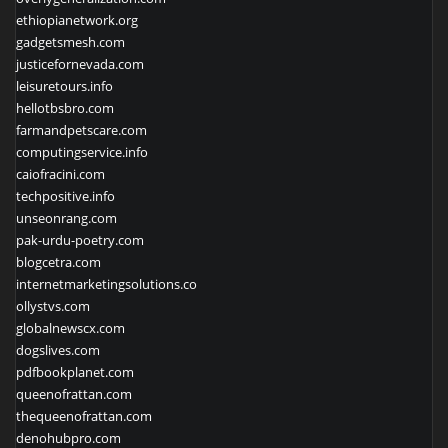
ethiopianetwork.org
gadgetsmesh.com
justicefornevada.com
leisuretours.info
hellotbsbro.com
farmandpetscare.com
computingservice.info
caiofracini.com
techpositive.info
unseonrang.com
pak-urdu-poetry.com
blogcetra.com
internetmarketingsolutions.co
ollystvs.com
globalnewscx.com
dogslives.com
pdfbookplanet.com
queenofrattan.com
thequeenofrattan.com
denohubpro.com