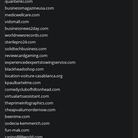
quantenki.com
businessmagazineusa.com
medicwellcare.com
vidsmall.com
businessnews2day.com
worldnewsrecords.com
sterilepro24.com
solidtechbusiness.com
reviewcardgaming.com
experiencedexpertstowingservice.com
blackheadsshop.com
location-voiture-casablanca.org
kpaulbartelme.com
comedyclubofhiltonhead.com
virtualartsassistant.com
theprimeinfographics.com
cheapvaliumordernow.com
beenime.com
sodecia-kemmerich.com
fun-mak.com
casino888world.com