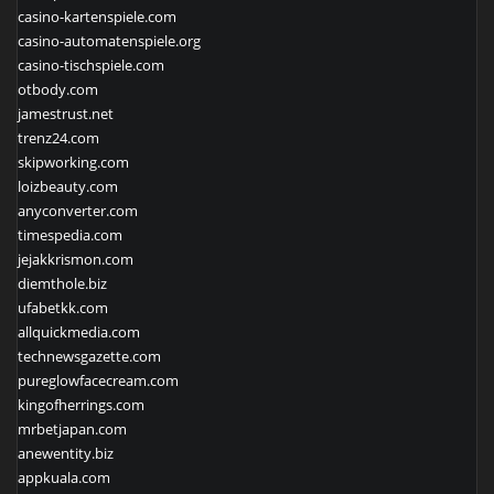
casino-kartenspiele.com
casino-automatenspiele.org
casino-tischspiele.com
otbody.com
jamestrust.net
trenz24.com
skipworking.com
loizbeauty.com
anyconverter.com
timespedia.com
jejakkrismon.com
diemthole.biz
ufabetkk.com
allquickmedia.com
technewsgazette.com
pureglowfacecream.com
kingofherrings.com
mrbetjapan.com
anewentity.biz
appkuala.com