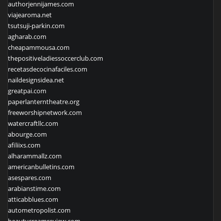
authorjennijames.com
viajearoma.net
tsutsuji-parkin.com
agharab.com
cheapammousa.com
thepositiveladiessoccerclub.com
recetasdecocinafaciles.com
naildesignsidea.net
greatpai.com
paperlanterntheatre.org
freeworshipnetwork.com
watercraftllc.com
abourge.com
afiliixs.com
alharammallz.com
americanbulletins.com
asespares.com
arabianstime.com
atticabblues.com
autometropolist.com