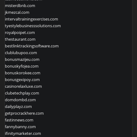
misterdbnb.com
jkmezcal.com
intervaltrainingexercises.com
tyestylebusinesssolutions.com
royalpoipet.com
thestaurant.com
bestlinktrackingsoftware.com
clublubupoo.com
bonusmazijeu.com
bonuskyfojea.com
bonuskorokee.com
bonusgexipoy.com
casinorelaxluxe.com
clubetechplay.com
domdombd.com
dailyplayz.com
getprocrackhere.com
fastinnews.com
fannybanny.com
ifinitymarketer.com