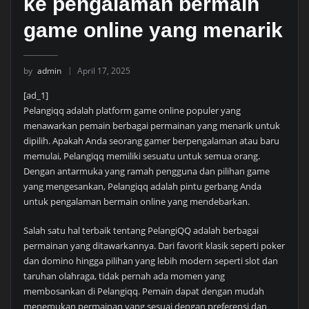
ke pengalaman bermain
game online yang menarik
by
admin
April 17, 2025
[ad_1]
Pelangiqq adalah platform game online populer yang
menawarkan pemain berbagai permainan yang menarik untuk
dipilih. Apakah Anda seorang gamer berpengalaman atau baru
memulai, Pelangiqq memiliki sesuatu untuk semua orang.
Dengan antarmuka yang ramah pengguna dan pilihan game
yang mengesankan, Pelangiqq adalah pintu gerbang Anda
untuk pengalaman bermain online yang mendebarkan.
Salah satu hal terbaik tentang PelangiQQ adalah berbagai
permainan yang ditawarkannya. Dari favorit klasik seperti poker
dan domino hingga pilihan yang lebih modern seperti slot dan
taruhan olahraga, tidak pernah ada momen yang
membosankan di Pelangiqq. Pemain dapat dengan mudah
menemukan permainan yang sesuai dengan preferensi dan