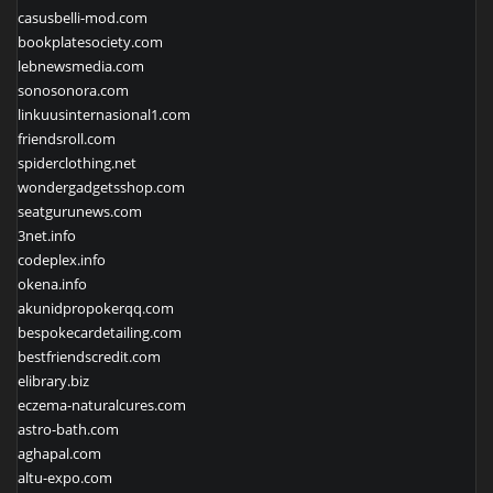
casusbelli-mod.com
bookplatesociety.com
lebnewsmedia.com
sonosonora.com
linkuusinternasional1.com
friendsroll.com
spiderclothing.net
wondergadgetsshop.com
seatgurunews.com
3net.info
codeplex.info
okena.info
akunidpropokerqq.com
bespokecardetailing.com
bestfriendscredit.com
elibrary.biz
eczema-naturalcures.com
astro-bath.com
aghapal.com
altu-expo.com