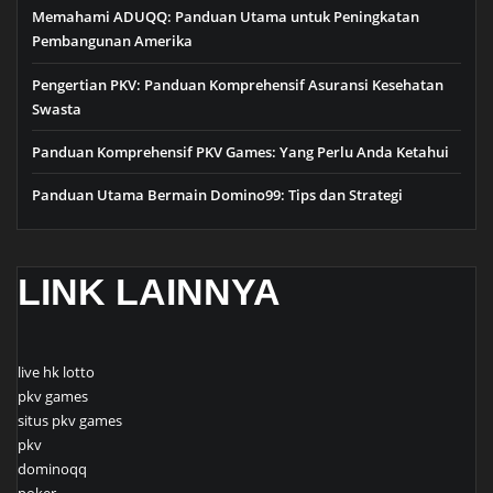
Memahami ADUQQ: Panduan Utama untuk Peningkatan
Pembangunan Amerika
Pengertian PKV: Panduan Komprehensif Asuransi Kesehatan
Swasta
Panduan Komprehensif PKV Games: Yang Perlu Anda Ketahui
Panduan Utama Bermain Domino99: Tips dan Strategi
LINK LAINNYA
live hk lotto
pkv games
situs pkv games
pkv
dominoqq