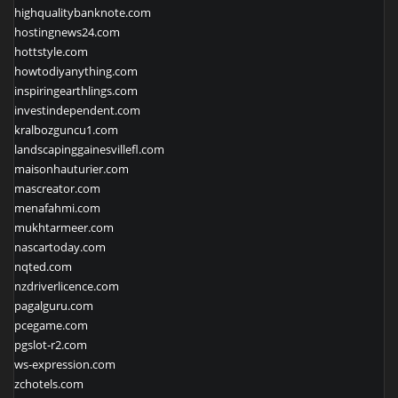
highqualitybanknote.com
hostingnews24.com
hottstyle.com
howtodiyanything.com
inspiringearthlings.com
investindependent.com
kralbozguncu1.com
landscapinggainesvillefl.com
maisonhauturier.com
mascreator.com
menafahmi.com
mukhtarmeer.com
nascartoday.com
nqted.com
nzdriverlicence.com
pagalguru.com
pcegame.com
pgslot-r2.com
ws-expression.com
zchotels.com