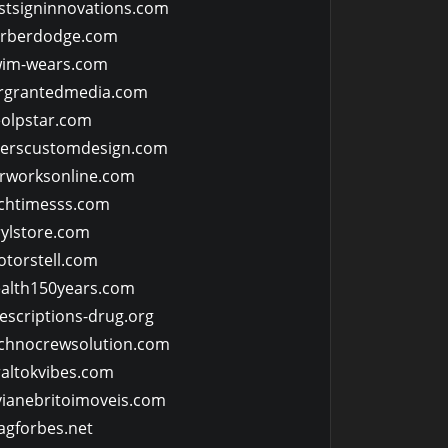
rstsigninnovations.com
arberdodge.com
im-wears.com
rgrantedmedia.com
olpstar.com
lerscustomdesign.com
rworksonline.com
chtimesss.com
rylstore.com
torstell.com
alth150years.com
escriptions-drug.org
chnocrewsolution.com
raltokvibes.com
vianebritoimoveis.com
gforbes.net