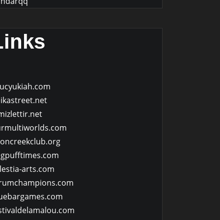
andarqq
Links
ucyukiah.com
ikastreet.net
lmizlettir.net
rmultiworlds.com
oncreekclub.org
gpufftimes.com
lestia-arts.com
orumchampions.com
luebargames.com
stivaldelamalou.com