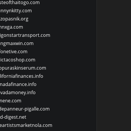
steofthaitogo.com
nnynkitty.com
zopasnik.org
mnxga.com
igonstartransport.com
angmaxwin.com
fonetive.com
ictacoshop.com
opuraskinserum.com
liforniafinances.info
nadafinance.info
vadamoney.info
imene.com
depanneur-pigalle.com
d-digest.net
eartistsmarketnola.com