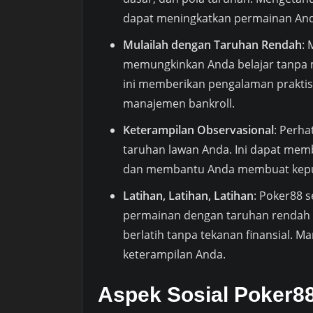
dapat meningkatkan permainan Anda
Mulailah dengan Taruhan Rendah
:
memungkinkan Anda belajar tanpa 
ini memberikan pengalaman praktis
manajemen bankroll.
Keterampilan Observasional
: Perha
taruhan lawan Anda. Ini dapat mem
dan membantu Anda membuat keputu
Latihan, Latihan, Latihan
: Poker88 
permainan dengan taruhan rendah y
berlatih tanpa tekanan finansial. 
keterampilan Anda.
Aspek Sosial Poker8