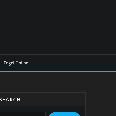
Togel Online
SEARCH