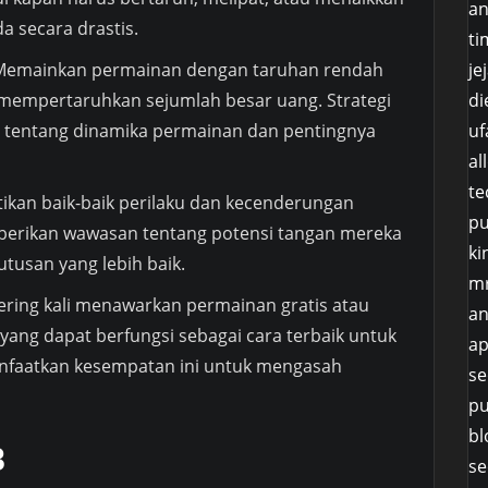
an
 secara drastis.
ti
je
 Memainkan permainan dengan taruhan rendah
di
mempertaruhkan sejumlah besar uang. Strategi
uf
 tentang dinamika permainan dan pentingnya
al
te
tikan baik-baik perilaku dan kecenderungan
pu
berikan wawasan tentang potensi tangan mereka
ki
san yang lebih baik.
mr
sering kali menawarkan permainan gratis atau
an
ang dapat berfungsi sebagai cara terbaik untuk
ap
Manfaatkan kesempatan ini untuk mengasah
se
p
b
8
se