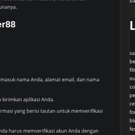
b
unanya.
er88
sa
be
fi
ou
termasuk nama Anda, alamat email, dan nama
co
pe
 kirimkan aplikasi Anda.
ce
masi yang berisi tautan untuk memverifikasi
f
b
fe
 Anda harus memverifikasi akun Anda dengan