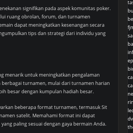
ta
enekanan signifikan pada aspek komunitas poker.
bu
lui ruang obrolan, forum, dan turnamen
be
pemain dapat meningkatkan kesenangan secara
fj
mpulkan tips dan strategi dari individu yang
sa
b
in
ep
bi
ang menarik untuk meningkatkan pengalaman
ca
 berbagai turnamen, mulai dari turnamen harian
ca
lebih besar dengan kumpulan hadiah besar.
ne
r
warkan beberapa format turnamen, termasuk Sit
le
namen satelit. Memahami format ini dapat
dv
yang paling sesuai dengan gaya bermain Anda.
th