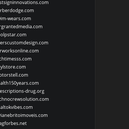
rstsigninnovations.com
arberdodge.com
im-wears.com
rgrantedmedia.com
olpstar.com
lerscustomdesign.com
rworksonline.com
chtimesss.com
rylstore.com
torstell.com
alth150years.com
escriptions-drug.org
chnocrewsolution.com
raltokvibes.com
vianebritoimoveis.com
gforbes.net