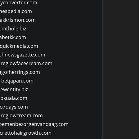
yconverter.com
mespedia.com
jakkrismon.com
emthole.biz
abetkk.com
lquickmedia.com
chnewsgazette.com
reglowfacecream.com
ngofherrings.com
betjapan.com
ewentity.biz
pkuala.com
o7days.com
ureglowcream.com
loemenbezorgenvandaag.com
crettohairgrowth.com