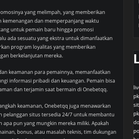
romosinya yang melimpah, yang memberikan
an kemenangan dan memperpanjang waktu
tang untuk pemain baru hingga promosi
lalu ada sesuatu yang ekstra untuk dimanfaatkan
warkan program loyalitas yang memberikan
gan berkelanjutan mereka.
dan keamanan para pemainnya, memanfaatkan
ungi informasi pribadi dan keuangan. Pemain bisa
li
man dan terjamin saat bermain di Onebetqq.
pk
si
 langkah keamanan, Onebetqq juga menawarkan
pk
n pelanggan situs tersedia 24/7 untuk membantu
d
 apa pun yang mungkin mereka miliki. Apakah
po
inan, bonus, atau masalah teknis, tim dukungan