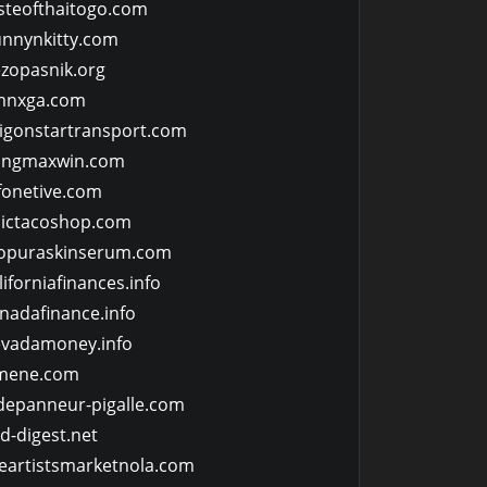
steofthaitogo.com
nnynkitty.com
zopasnik.org
mnxga.com
igonstartransport.com
angmaxwin.com
fonetive.com
ictacoshop.com
opuraskinserum.com
liforniafinances.info
nadafinance.info
vadamoney.info
imene.com
depanneur-pigalle.com
d-digest.net
eartistsmarketnola.com