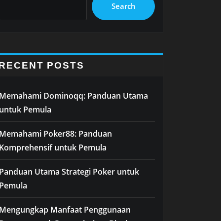
Search
RECENT POSTS
Memahami Dominoqq: Panduan Utama
untuk Pemula
Memahami Poker88: Panduan
Komprehensif untuk Pemula
Panduan Utama Strategi Poker untuk
Pemula
Mengungkap Manfaat Penggunaan