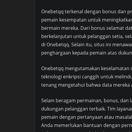
Onebetqq terkenal dengan bonus dan p
pemain kesempatan untuk meningkatk
bermain mereka. Dari bonus selamat da
berkelanjutan untuk pelanggan setia, se
di Onebetqq. Selain itu, situs ini mena
penghargaan kepada pemain atas dukun
Onebetqq mengutamakan keselamatan 
teknologi enkripsi canggih untuk melind
tenang mengetahui bahwa data mereka a
Selain beragam permainan, bonus, dan
dukungan pelanggan terbaik. Tim layana
pemain dengan pertanyaan atau masalah
Anda memerlukan bantuan dengan perma