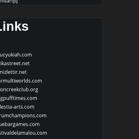
andarqq
Links
ucyukiah.com
ikastreet.net
lmizlettir.net
rmultiworlds.com
oncreekclub.org
gpufftimes.com
lestia-arts.com
orumchampions.com
luebargames.com
stivaldelamalou.com