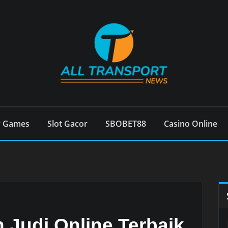
v Games
Slot Gacor
SBOBET88
Casino Online
 Judi Online Terbaik