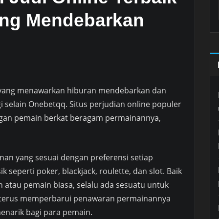
ang Mendebarkan
ik yang menawarkan hiburan mendebarkan dan
i selain Onebetqq. Situs perjudian online populer
langan pemain berkat beragam permainannya,
n yang sesuai dengan preferensi setiap
seperti poker, blackjack, roulette, dan slot. Baik
atau pemain biasa, selalu ada sesuatu untuk
ga terus memperbarui penawaran permainannya
enarik bagi para pemain.