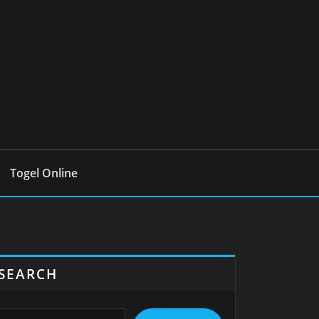
Togel Online
SEARCH