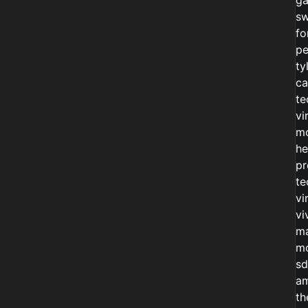
s
fo
pe
ty
ca
te
vi
mo
he
pr
te
vi
vi
ma
m
sd
am
th