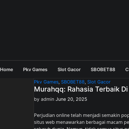
Skip
to
content
Home
Pkv Games
Slot Gacor
SBOBET88
C
Pkv Games
,
SBOBET88
,
Slot Gacor
Murahqq: Rahasia Terbaik Di
by
admin
June 20, 2025
Perjudian online telah menjadi semakin po
situs web menawarkan berbagai macam per
seluruh dunia. Namun, tidak semua situs 