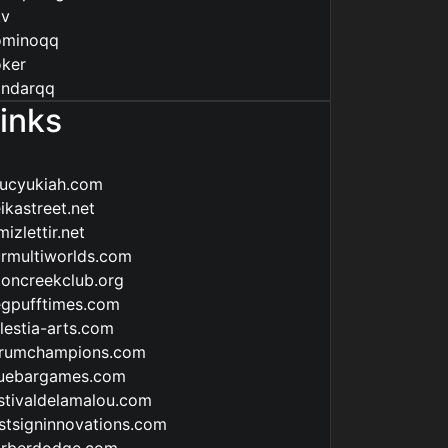
kv
ominoqq
ker
andarqq
inks
ucyukiah.com
ikastreet.net
lmizlettir.net
rmultiworlds.com
oncreekclub.org
gpufftimes.com
lestia-arts.com
orumchampions.com
uebargames.com
stivaldelamalou.com
rstsigninnovations.com
arberdodge.com