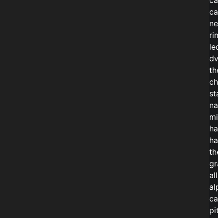
ca
ne
ri
le
dv
th
ch
st
n
mi
ha
ha
th
gr
al
al
ca
pi