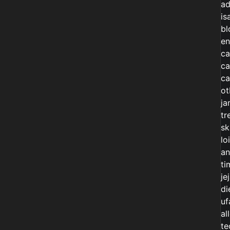
ad
is
b
en
ca
ca
ca
o
ja
tr
sk
lo
an
ti
je
di
uf
al
te