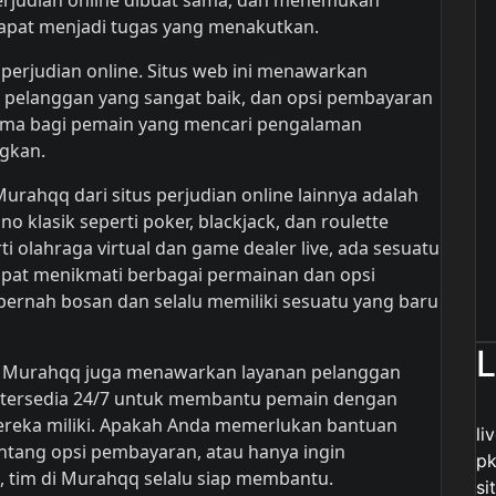
dapat menjadi tugas yang menakutkan.
perjudian online. Situs web ini menawarkan
 pelanggan yang sangat baik, dan opsi pembayaran
ama bagi pemain yang mencari pengalaman
gkan.
rahqq dari situs perjudian online lainnya adalah
o klasik seperti poker, blackjack, dan roulette
i olahraga virtual dan game dealer live, ada sesuatu
pat menikmati berbagai permainan dan opsi
ernah bosan dan selalu memiliki sesuatu yang baru
, Murahqq juga menawarkan layanan pelanggan
 tersedia 24/7 untuk membantu pemain dengan
reka miliki. Apakah Anda memerlukan bantuan
li
ntang opsi pembayaran, atau hanya ingin
p
 tim di Murahqq selalu siap membantu.
si