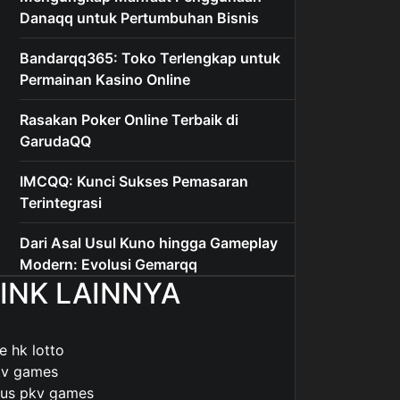
Danaqq untuk Pertumbuhan Bisnis
Bandarqq365: Toko Terlengkap untuk
Permainan Kasino Online
Rasakan Poker Online Terbaik di
GarudaQQ
IMCQQ: Kunci Sukses Pemasaran
Terintegrasi
Dari Asal Usul Kuno hingga Gameplay
Modern: Evolusi Gemarqq
LINK LAINNYA
ve hk lotto
kv games
tus pkv games