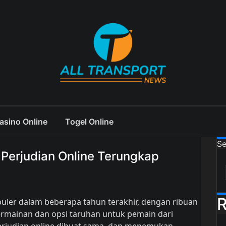
asino Online
Togel Online
Se
 Perjudian Online Terungkap
R
puler dalam beberapa tahun terakhir, dengan ribuan
mainan dan opsi taruhan untuk pemain dari
perjudian online dibuat sama, dan menemukan