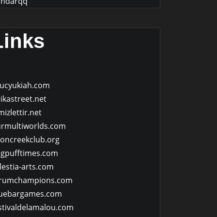
andarqq
Links
ucyukiah.com
ikastreet.net
lmizlettir.net
rmultiworlds.com
oncreekclub.org
gpufftimes.com
lestia-arts.com
orumchampions.com
luebargames.com
stivaldelamalou.com