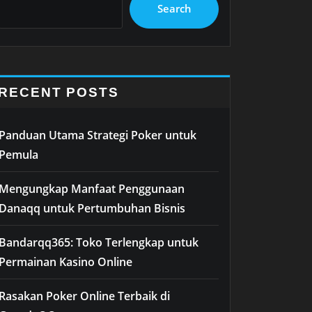
Search
RECENT POSTS
Panduan Utama Strategi Poker untuk
Pemula
Mengungkap Manfaat Penggunaan
Danaqq untuk Pertumbuhan Bisnis
Bandarqq365: Toko Terlengkap untuk
Permainan Kasino Online
Rasakan Poker Online Terbaik di