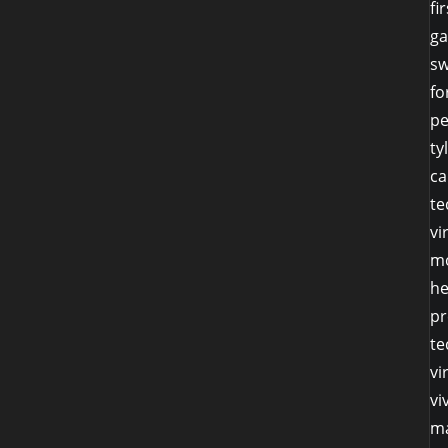
fi
g
sw
fo
pe
ty
ca
te
vi
mo
he
pr
te
vi
vi
ma