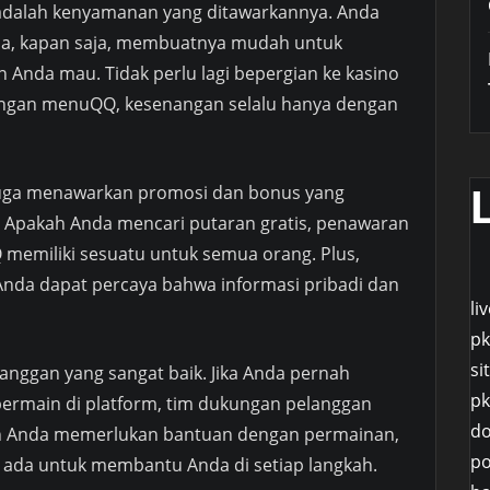
 adalah kenyamanan yang ditawarkannya. Anda
ja, kapan saja, membuatnya mudah untuk
Anda mau. Tidak perlu lagi bepergian ke kasino
dengan menuQQ, kesenangan selalu hanya dengan
juga menawarkan promosi dan bonus yang
. Apakah Anda mencari putaran gratis, penawaran
 memiliki sesuatu untuk semua orang. Plus,
Anda dapat percaya bahwa informasi pribadi dan
li
pk
si
anggan yang sangat baik. Jika Anda pernah
pk
bermain di platform, tim dukungan pelanggan
d
ah Anda memerlukan bantuan dengan permainan,
po
 ada untuk membantu Anda di setiap langkah.