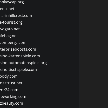
nkeycap.org
enix.net
arinhillcrest.com
e-tourist.org
vogato.net
afebag.net
loombergz.com
terpriseboosts.com
sino-kartenspiele.com
sino-automatenspiele.org
sino-tischspiele.com
tbody.com
mestrust.net
enz24.com
ipworking.com
izbeauty.com