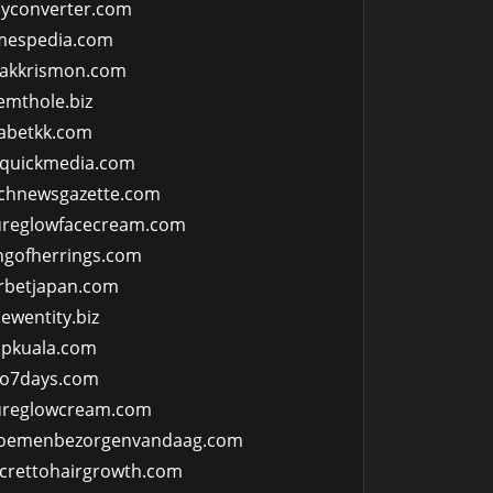
yconverter.com
mespedia.com
jakkrismon.com
emthole.biz
abetkk.com
lquickmedia.com
chnewsgazette.com
reglowfacecream.com
ngofherrings.com
betjapan.com
ewentity.biz
pkuala.com
o7days.com
ureglowcream.com
loemenbezorgenvandaag.com
crettohairgrowth.com