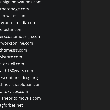
rstsigninnovations.com
arberdodge.com
im-wears.com
rgrantedmedia.com
olpstar.com
lerscustomdesign.com
rworksonline.com
chtimesss.com
rylstore.com
torstell.com
alth150years.com
escriptions-drug.org
chnocrewsolution.com
raltokvibes.com
vianebritoimoveis.com
gforbes.net