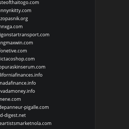
steofthaitogo.com
nnynkitty.com
zopasnik.org
mnxga.com
igonstartransport.com
angmaxwin.com
fonetive.com
ictacoshop.com
opuraskinserum.com
liforniafinances.info
nadafinance.info
vadamoney.info
imene.com
depanneur-pigalle.com
d-digest.net
eartistsmarketnola.com