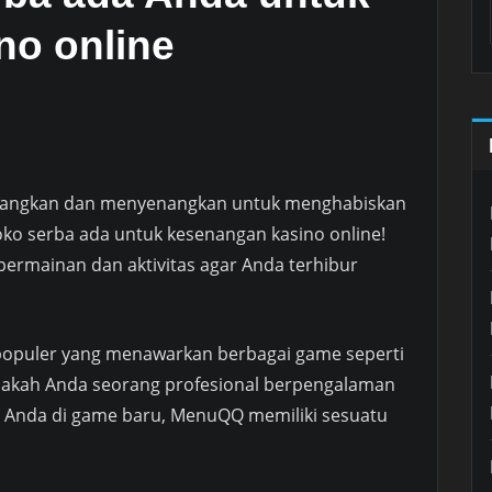
no online
nangkan dan menyenangkan untuk menghabiskan
toko serba ada untuk kesenangan kasino online!
mainan dan aktivitas agar Anda terhibur
populer yang menawarkan berbagai game seperti
. Apakah Anda seorang profesional berpengalaman
 Anda di game baru, MenuQQ memiliki sesuatu