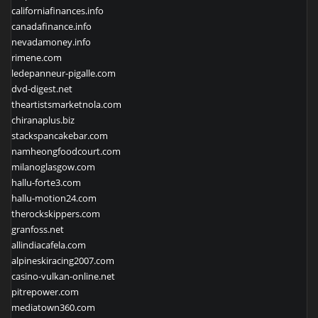
californiafinances.info
canadafinance.info
nevadamoney.info
rimene.com
ledepanneur-pigalle.com
dvd-digest.net
theartistsmarketnola.com
chiranaplus.biz
stackspancakebar.com
namheongfoodcourt.com
milanoglasgow.com
hallu-forte3.com
hallu-motion24.com
therockskippers.com
granfoss.net
allindiacafela.com
alpineskiracing2007.com
casino-vulkan-online.net
pitrepower.com
mediatown360.com