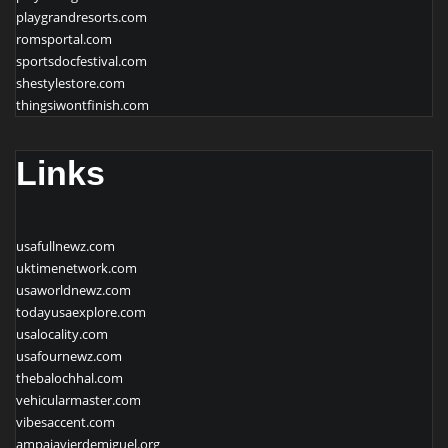
playgrandresorts.com
romsportal.com
sportsdocfestival.com
shestylestore.com
thingsiwontfinish.com
Links
usafullnewz.com
uktimenetwork.com
usaworldnewz.com
todayusaexplore.com
usalocality.com
usafournewz.com
thebalochhal.com
vehicularmaster.com
vibesaccent.com
ampajavierdemiguel.org