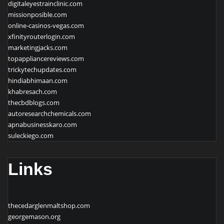
digitaleyestrainclinic.com
missionposible.com
online-casinos-vegas.com
xfinityrouterlogin.com
marketingjacks.com
topappliancereviews.com
trickytechupdates.com
hindiabhimaan.com
khabresach.com
thecbdblogs.com
autoresearchchemicals.com
apnabusinesskaro.com
suleckiego.com
Links
thecedarglenmaltshop.com
georgemason.org