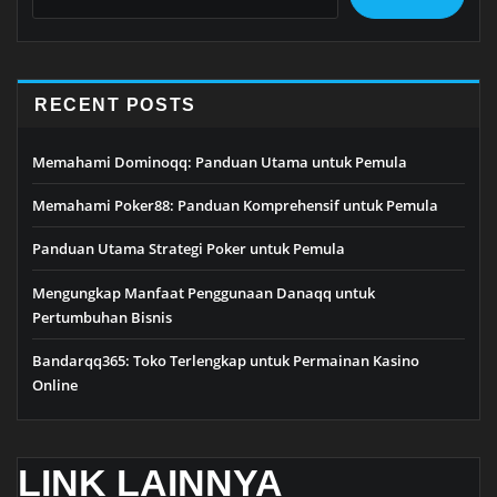
RECENT POSTS
Memahami Dominoqq: Panduan Utama untuk Pemula
Memahami Poker88: Panduan Komprehensif untuk Pemula
Panduan Utama Strategi Poker untuk Pemula
Mengungkap Manfaat Penggunaan Danaqq untuk
Pertumbuhan Bisnis
Bandarqq365: Toko Terlengkap untuk Permainan Kasino
Online
LINK LAINNYA