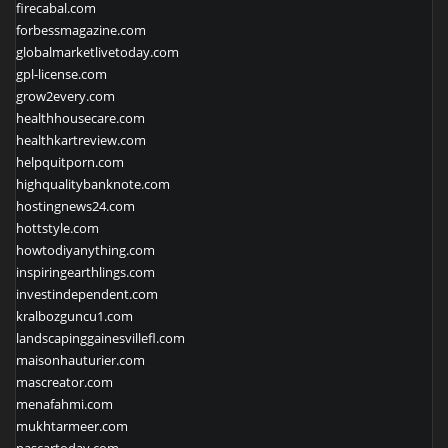
firecabal.com
forbessmagazine.com
globalmarketlivetoday.com
gpl-license.com
grow2every.com
healthhousecare.com
healthkartreview.com
helpquitporn.com
highqualitybanknote.com
hostingnews24.com
hottstyle.com
howtodiyanything.com
inspiringearthlings.com
investindependent.com
kralbozguncu1.com
landscapinggainesvillefl.com
maisonhauturier.com
mascreator.com
menafahmi.com
mukhtarmeer.com
nascartoday.com