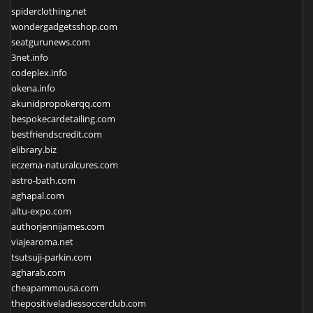
spiderclothing.net
wondergadgetsshop.com
seatgurunews.com
3net.info
codeplex.info
okena.info
akunidpropokerqq.com
bespokecardetailing.com
bestfriendscredit.com
elibrary.biz
eczema-naturalcures.com
astro-bath.com
aghapal.com
altu-expo.com
authorjennijames.com
viajearoma.net
tsutsuji-parkin.com
agharab.com
cheapammousa.com
thepositiveladiessoccerclub.com