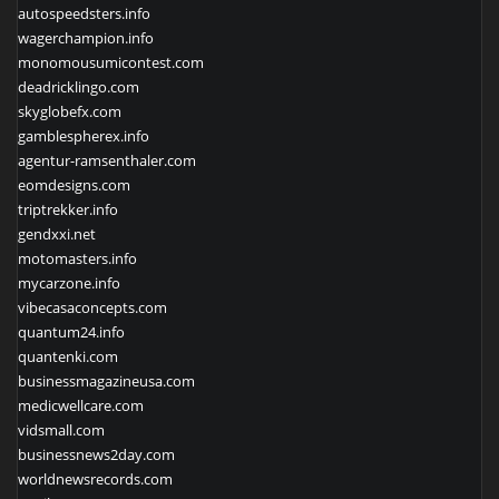
autospeedsters.info
wagerchampion.info
monomousumicontest.com
deadricklingo.com
skyglobefx.com
gamblespherex.info
agentur-ramsenthaler.com
eomdesigns.com
triptrekker.info
gendxxi.net
motomasters.info
mycarzone.info
vibecasaconcepts.com
quantum24.info
quantenki.com
businessmagazineusa.com
medicwellcare.com
vidsmall.com
businessnews2day.com
worldnewsrecords.com