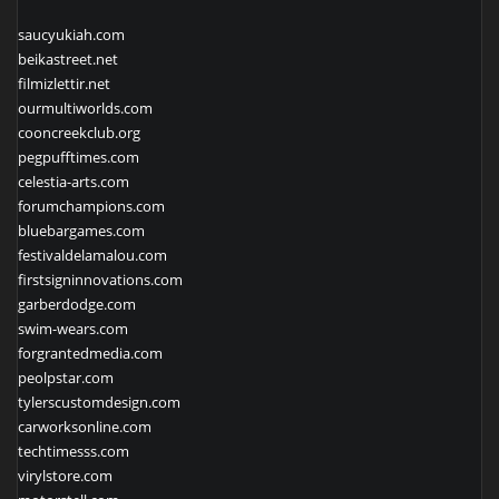
saucyukiah.com
beikastreet.net
filmizlettir.net
ourmultiworlds.com
cooncreekclub.org
pegpufftimes.com
celestia-arts.com
forumchampions.com
bluebargames.com
festivaldelamalou.com
firstsigninnovations.com
garberdodge.com
swim-wears.com
forgrantedmedia.com
peolpstar.com
tylerscustomdesign.com
carworksonline.com
techtimesss.com
virylstore.com