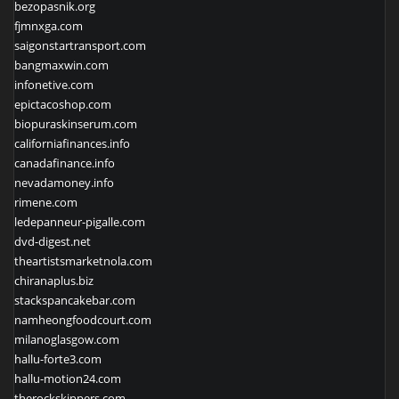
bezopasnik.org
fjmnxga.com
saigonstartransport.com
bangmaxwin.com
infonetive.com
epictacoshop.com
biopuraskinserum.com
californiafinances.info
canadafinance.info
nevadamoney.info
rimene.com
ledepanneur-pigalle.com
dvd-digest.net
theartistsmarketnola.com
chiranaplus.biz
stackspancakebar.com
namheongfoodcourt.com
milanoglasgow.com
hallu-forte3.com
hallu-motion24.com
therockskippers.com