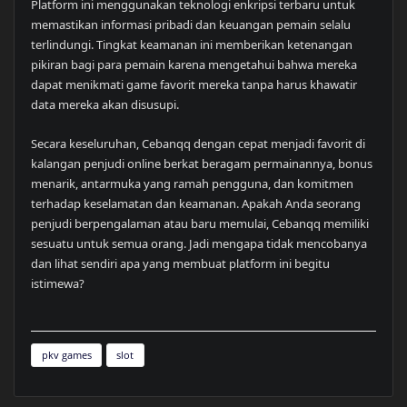
Platform ini menggunakan teknologi enkripsi terbaru untuk
memastikan informasi pribadi dan keuangan pemain selalu
terlindungi. Tingkat keamanan ini memberikan ketenangan
pikiran bagi para pemain karena mengetahui bahwa mereka
dapat menikmati game favorit mereka tanpa harus khawatir
data mereka akan disusupi.
Secara keseluruhan, Cebanqq dengan cepat menjadi favorit di
kalangan penjudi online berkat beragam permainannya, bonus
menarik, antarmuka yang ramah pengguna, dan komitmen
terhadap keselamatan dan keamanan. Apakah Anda seorang
penjudi berpengalaman atau baru memulai, Cebanqq memiliki
sesuatu untuk semua orang. Jadi mengapa tidak mencobanya
dan lihat sendiri apa yang membuat platform ini begitu
istimewa?
pkv games
slot