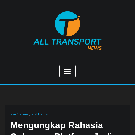
Skip
to
content
Pkv Games
,
Slot Gacor
Mengungkap Rahasia