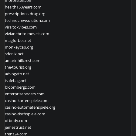
motorstell.com
health150years.com
prescriptions-drug.org
technocrewsolution.com
viraltokvibes.com
vivianebritoimoveis.com
magforbes.net
monkeycap.org
sdenix.net
amarinhillcrest.com
the-tourist.org
advogato.net
isafebag.net
bloombergz.com
enterpriseboosts.com
casino-kartenspiele.com
casino-automatenspiele.org
casino-tischspiele.com
otbody.com
jamestrust.net
trenz24.com