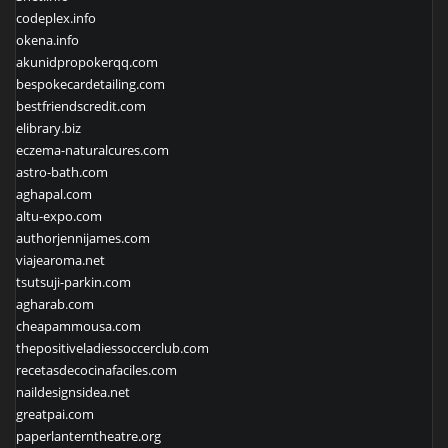
codeplex.info
okena.info
akunidpropokerqq.com
bespokecardetailing.com
bestfriendscredit.com
elibrary.biz
eczema-naturalcures.com
astro-bath.com
aghapal.com
altu-expo.com
authorjennijames.com
viajearoma.net
tsutsuji-parkin.com
agharab.com
cheapammousa.com
thepositiveladiessoccerclub.com
recetasdecocinafaciles.com
naildesignsidea.net
greatpai.com
paperlanterntheatre.org