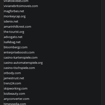
viraltokvibes.com
vivianebritoimoveis.com
magforbes.net
monkeycap.org
sdenix.net
amarinhillcrest.com
the-tourist.org
advogato.net
isafebag.net
bloombergz.com
enterpriseboosts.com
casino-kartenspiele.com
casino-automatenspiele.org
casino-tischspiele.com
otbody.com
jamestrust.net
trenz24.com
skipworking.com
loizbeauty.com
anyconverter.com
timespedia.com