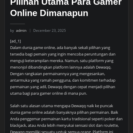
Pilihan Utama Para Gamer
Online Dimanapun
by
admin
December 23, 2025
[ad_1]
Dalam dunia game online, ada banyak sekali pilihan yang
tersedia bagi pemain yang ingin mencoba peruntungan dan
menguji keterampilan mereka. Namun, satu platform yang
menonjol dibandingkan platform lainnya adalah Dewaqq.
Dengan rangkaian permainannya yang mengesankan,
antarmuka yang ramah pengguna, dan komitmen terhadap
permainan yang adil, Dewaqq dengan cepat menjadi pilihan
utama bagi para gamer online di mana pun.
Salah satu alasan utama mengapa Dewaqq naik ke puncak
dunia game online adalah banyaknya pilihan permainan. Baik
Anda penggemar permainan kartu tradisional seperti poker dan
blackjack, atau Anda lebih menyukai sensasi slot dan roulette,
Dewaqq memiliki sesuatu untuk semua orang. Platform ini