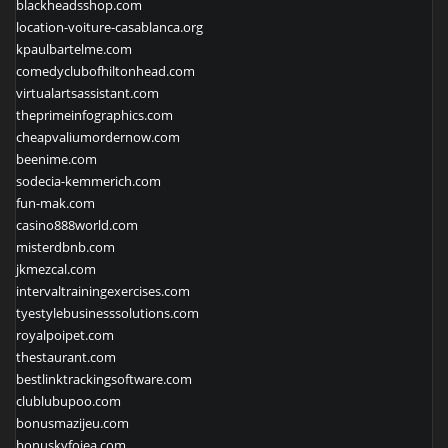
blackheadsshop.com
location-voiture-casablanca.org
kpaulbartelme.com
comedyclubofhiltonhead.com
virtualartsassistant.com
theprimeinfographics.com
cheapvaliumordernow.com
beenime.com
sodecia-kemmerich.com
fun-mak.com
casino888world.com
misterdbnb.com
jkmezcal.com
intervaltrainingexercises.com
tyestylebusinesssolutions.com
royalpoipet.com
thestaurant.com
bestlinktrackingsoftware.com
clublubupoo.com
bonusmazijeu.com
bonuskyfojea.com