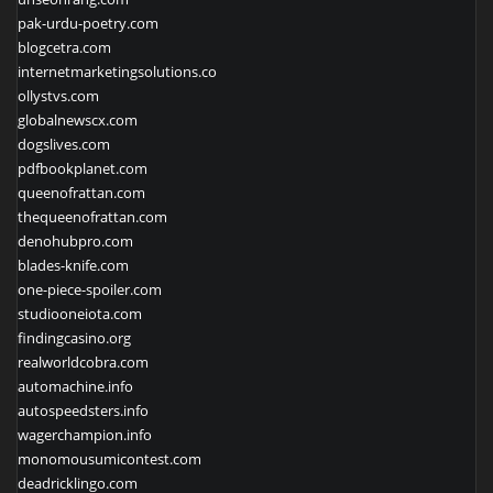
pak-urdu-poetry.com
blogcetra.com
internetmarketingsolutions.co
ollystvs.com
globalnewscx.com
dogslives.com
pdfbookplanet.com
queenofrattan.com
thequeenofrattan.com
denohubpro.com
blades-knife.com
one-piece-spoiler.com
studiooneiota.com
findingcasino.org
realworldcobra.com
automachine.info
autospeedsters.info
wagerchampion.info
monomousumicontest.com
deadricklingo.com