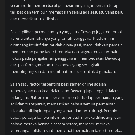
secara rutin memperbarui penawarannya agar pemain tetap
terlibat dan terhibur, memastikan selalu ada sesuatu yang baru
dan menarik untuk dicoba.
Selain pilihan permainannya yang luas, Dewaqq juga menonjol
karena antarmukanya yang ramah pengguna. Platform ini
dirancang intuitif dan mudah dinavigasi, memudahkan pemain
menemukan game favorit mereka dan segera mulai bermain.
Fokus pada pengalaman pengguna ini membedakan Dewaqq
dari platform game online lainnya, yang seringkali
membingungkan dan membuat frustrasi untuk digunakan.
Salah satu faktor terpenting bagi gamer online adalah
kepercayaan dan keandalan, dan Dewaqq juga unggul dalam
bidang ini. Platform ini berkomitmen terhadap permainan yang
adil dan transparan, memastikan bahwa semua permainan
dilakukan di lingkungan yang aman dan terlindungi. Pemain
dapat percaya bahwa informasi pribadi mereka dilindungi dan
bahwa mereka bermain secara setara, memberi mereka
ketenangan pikiran saat menikmati permainan favorit mereka.