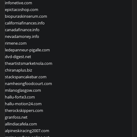
infonetive.com
epictacoshop.com
biopuraskinserum.com
californiafinances.info
canadafinance.info
nevadamoney.info
rimene.com
ledepanneur-pigalle.com
dvd-digest.net
theartistsmarketnola.com
chiranaplus.biz
stackspancakebar.com
namheongfoodcourt.com
milanoglasgow.com
hallu-forte3.com
hallu-motion24.com
therockskippers.com
granfoss.net
allindiacafela.com
alpineskiracing2007.com