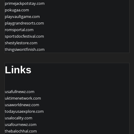
primejackpotstay.com
pokugaa.com
playvaultgame.com
playgrandresorts.com
romsportal.com
sportsdocfestival.com
shestylestore.com
thingsiwontfinish.com
Links
usafullnewz.com
uktimenetwork.com
usaworldnewz.com
todayusaexplore.com
usalocality.com
usafournewz.com
thebalochhal.com