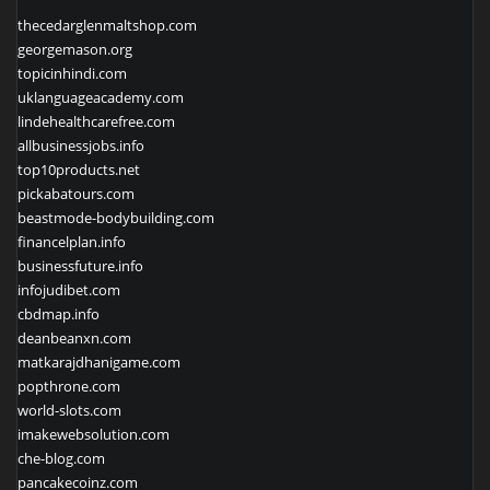
thecedarglenmaltshop.com
georgemason.org
topicinhindi.com
uklanguageacademy.com
lindehealthcarefree.com
allbusinessjobs.info
top10products.net
pickabatours.com
beastmode-bodybuilding.com
financelplan.info
businessfuture.info
infojudibet.com
cbdmap.info
deanbeanxn.com
matkarajdhanigame.com
popthrone.com
world-slots.com
imakewebsolution.com
che-blog.com
pancakecoinz.com