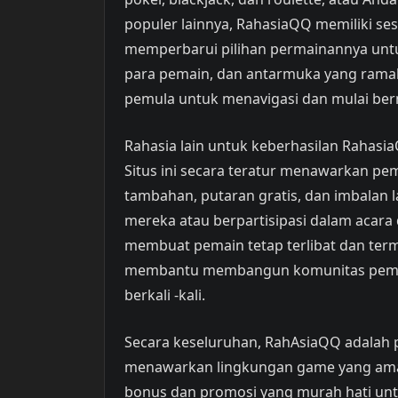
populer lainnya, RahasiaQQ memiliki ses
memperbarui pilihan permainannya untu
para pemain, dan antarmuka yang ra
pemula untuk menavigasi dan mulai ber
Rahasia lain untuk keberhasilan Rahasi
Situs ini secara teratur menawarkan p
tambahan, putaran gratis, dan imbalan
mereka atau berpartisipasi dalam acara
membuat pemain tetap terlibat dan termo
membantu membangun komunitas pemain
berkali -kali.
Secara keseluruhan, RahAsiaQQ adalah 
menawarkan lingkungan game yang ama
bonus dan promosi yang murah hati unt