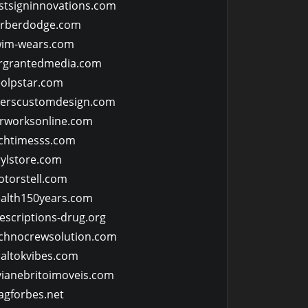
rstsigninnovations.com
arberdodge.com
im-wears.com
rgrantedmedia.com
olpstar.com
lerscustomdesign.com
rworksonline.com
chtimesss.com
rylstore.com
torstell.com
alth150years.com
escriptions-drug.org
chnocrewsolution.com
raltokvibes.com
vianebritoimoveis.com
gforbes.net