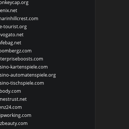
nkeycap.org
enix.net
arinhillcrest.com
e-tourist.org
vogato.net
afebag.net
loombergz.com
terpriseboosts.com
sino-kartenspiele.com
sino-automatenspiele.org
sino-tischspiele.com
tbody.com
mestrust.net
enz24.com
ipworking.com
izbeauty.com