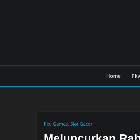
Skip
to
content
Home
Pk
Pkv Games
,
Slot Gacor
Meluncurkan Rah