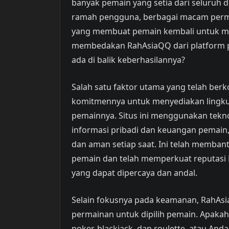
banyak pemain yang setia dari seluruh d
ramah pengguna, berbagai macam perma
yang membuat pemain kembali untuk me
membedakan RahAsiaQQ dari platform per
ada di balik keberhasilannya?
Salah satu faktor utama yang telah ber
komitmennya untuk menyediakan lingk
pemainnya. Situs ini menggunakan tekno
informasi pribadi dan keuangan pemain
dan aman setiap saat. Ini telah memba
pemain dan telah memperkuat reputasi 
yang dapat dipercaya dan andal.
Selain fokusnya pada keamanan, RahA
permainan untuk dipilih pemain. Apaka
poker, blackjack, dan roulette, atau And