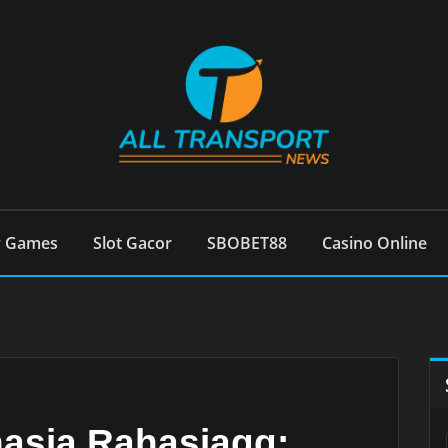
v Games
Slot Gacor
SBOBET88
Casino Online
asia Rahasiaqq: