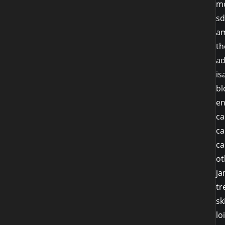
mo
sd
am
th
ad
is
b
en
ca
ca
ca
o
ja
tr
sk
lo