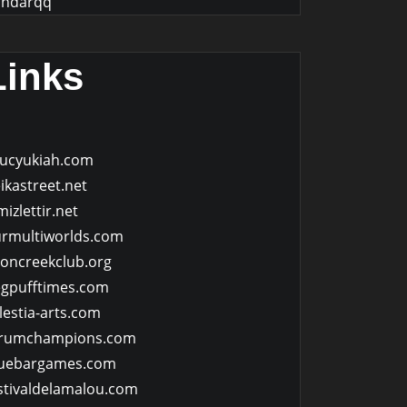
andarqq
Links
ucyukiah.com
ikastreet.net
lmizlettir.net
rmultiworlds.com
oncreekclub.org
gpufftimes.com
lestia-arts.com
orumchampions.com
luebargames.com
stivaldelamalou.com