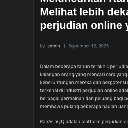
Melihat lebih dek
perjudian online
by
admin
September 12, 2025
Dalam beberapa tahun terakhir, perjudia
kalangan orang yang mencari cara yan
keberuntungan mereka dan berpotensi m
terkenal di industri perjudian online 
berbagai permainan dan peluang bagi 
membawa pulang beberapa hadiah uang 
RahAsiaQQ adalah platform perjudian o