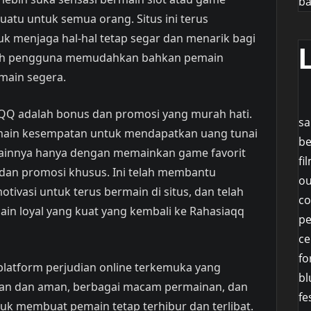
b
uatu untuk semua orang. Situs ini terus
k menjaga hal-hal tetap segar dan menarik bagi
mah pengguna memudahkan bahkan pemain
main segera.
aQQ adalah bonus dan promosi yang murah hati.
sa
emain kesempatan untuk mendapatkan uang tunai
be
 lainnya hanya dengan memainkan game favorit
fi
 dan promosi khusus. Ini telah membantu
ou
tivasi untuk terus bermain di situs, dan telah
co
 loyal yang kuat yang kembali ke Rahasiaqq
pe
ce
f
platform perjudian online terkemuka yang
b
n dan aman, berbagai macam permainan, dan
fe
uk membuat pemain tetap terhibur dan terlibat.