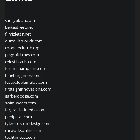
saucyukiah.com
beikastreet.net
filmizlettir.net
ourmultiworlds.com
cooncreekclub.org
pegpufftimes.com
celestia-arts.com
forumchampions.com
bluebargames.com
festivaldelamalou.com
firstsigninnovations.com
garberdodge.com
swim-wears.com
forgrantedmedia.com
peolpstar.com
tylerscustomdesign.com
carworksonline.com
techtimesss.com