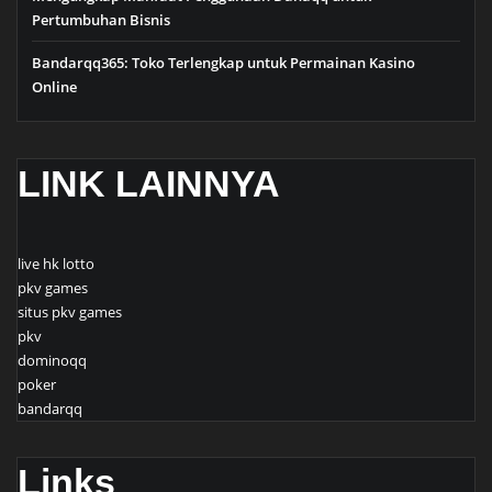
Pertumbuhan Bisnis
Bandarqq365: Toko Terlengkap untuk Permainan Kasino
Online
LINK LAINNYA
live hk lotto
pkv games
situs pkv games
pkv
dominoqq
poker
bandarqq
Links