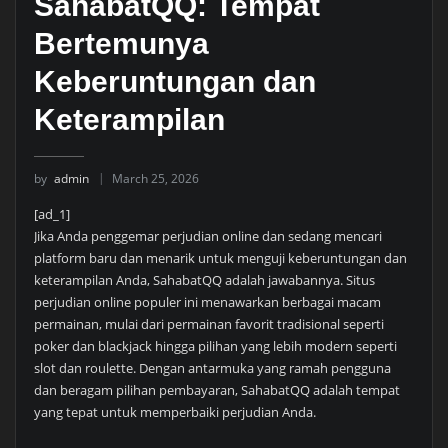
SahabatQQ: Tempat
Bertemunya
Keberuntungan dan
Keterampilan
by
admin
March 25, 2026
[ad_1]
Jika Anda penggemar perjudian online dan sedang mencari
platform baru dan menarik untuk menguji keberuntungan dan
keterampilan Anda, SahabatQQ adalah jawabannya. Situs
perjudian online populer ini menawarkan berbagai macam
permainan, mulai dari permainan favorit tradisional seperti
poker dan blackjack hingga pilihan yang lebih modern seperti
slot dan roulette. Dengan antarmuka yang ramah pengguna
dan beragam pilihan pembayaran, SahabatQQ adalah tempat
yang tepat untuk memperbaiki perjudian Anda.