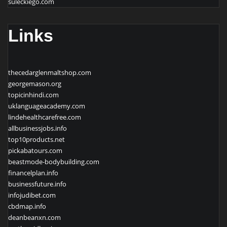
suleckiego.com
Links
thecedarglenmaltshop.com
georgemason.org
topicinhindi.com
uklanguageacademy.com
lindehealthcarefree.com
allbusinessjobs.info
top10products.net
pickabatours.com
beastmode-bodybuilding.com
financelplan.info
businessfuture.info
infojudibet.com
cbdmap.info
deanbeanxn.com