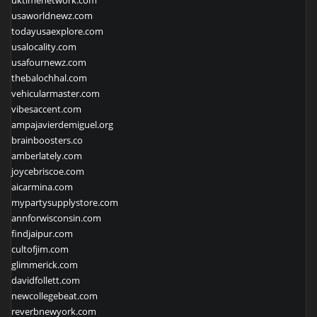
usaworldnewz.com
todayusaexplore.com
usalocality.com
usafournewz.com
thebalochhal.com
vehicularmaster.com
vibesaccent.com
ampajavierdemiguel.org
brainboosters.co
amberlately.com
joycebriscoe.com
aicarmina.com
mypartysupplystore.com
annforwisconsin.com
findjaipur.com
cultofjim.com
glimmerick.com
davidfollett.com
newcollegebeat.com
reverbnewyork.com