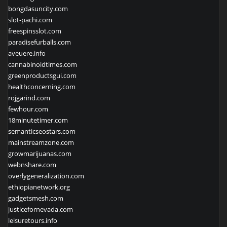
bongdasuncity.com
slot-pachi.com
freespinsslot.com
paradisefurballs.com
aveuere.info
cannabinoidtimes.com
greenproductsgui.com
healthconcerning.com
rojgarind.com
fewhour.com
18minutetimer.com
semanticseostars.com
mainstreamzone.com
growmarijuanas.com
webnshare.com
overlygeneralization.com
ethiopianetwork.org
gadgetsmesh.com
justicefornevada.com
leisuretours.info