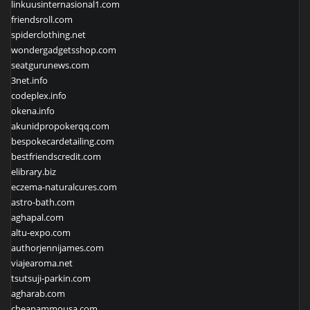
linkuusinternasional1.com
friendsroll.com
spiderclothing.net
wondergadgetsshop.com
seatgurunews.com
3net.info
codeplex.info
okena.info
akunidpropokerqq.com
bespokecardetailing.com
bestfriendscredit.com
elibrary.biz
eczema-naturalcures.com
astro-bath.com
aghapal.com
altu-expo.com
authorjennijames.com
viajearoma.net
tsutsuji-parkin.com
agharab.com
cheapammousa.com