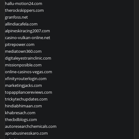
hallu-motion24.com
therockskippers.com
granfoss.net
allindiacafela.com
alpineskiracing2007.com
casino-vulkan-online.net
pitrepower.com
mediatown360.com
digitaleyestrainclinic.com
missionposible.com
online-casinos-vegas.com
xfinityrouterlogin.com
marketingjacks.com
topappliancereviews.com
trickytechupdates.com
hindiabhimaan.com
khabresach.com
thecbdblogs.com
autoresearchchemicals.com
apnabusinesskaro.com