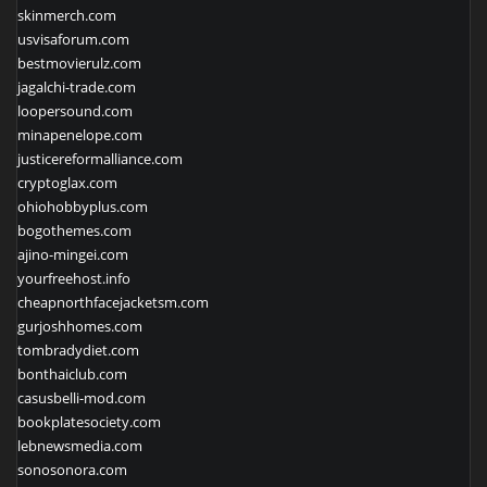
skinmerch.com
usvisaforum.com
bestmovierulz.com
jagalchi-trade.com
loopersound.com
minapenelope.com
justicereformalliance.com
cryptoglax.com
ohiohobbyplus.com
bogothemes.com
ajino-mingei.com
yourfreehost.info
cheapnorthfacejacketsm.com
gurjoshhomes.com
tombradydiet.com
bonthaiclub.com
casusbelli-mod.com
bookplatesociety.com
lebnewsmedia.com
sonosonora.com