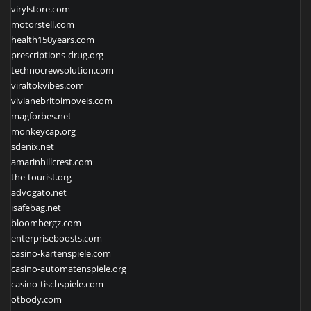
virylstore.com
motorstell.com
health150years.com
prescriptions-drug.org
technocrewsolution.com
viraltokvibes.com
vivianebritoimoveis.com
magforbes.net
monkeycap.org
sdenix.net
amarinhillcrest.com
the-tourist.org
advogato.net
isafebag.net
bloombergz.com
enterpriseboosts.com
casino-kartenspiele.com
casino-automatenspiele.org
casino-tischspiele.com
otbody.com