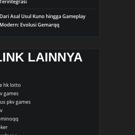
Terintegrasi
Dari Asal Usul Kuno hingga Gameplay
Modern: Evolusi Gemarqq
LINK LAINNYA
ve hk lotto
v games
tus pkv games
v
ominoqq
ker