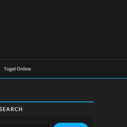
Togel Online
SEARCH