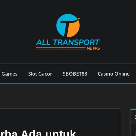
v Games
Slot Gacor
SBOBET88
Casino Online
rba Ada untuk