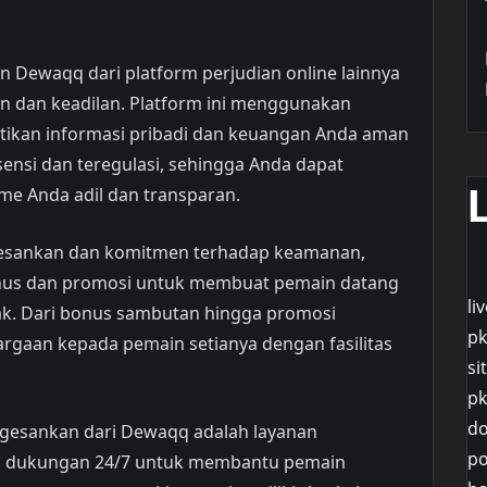
 Dewaqq dari platform perjudian online lainnya
 dan keadilan. Platform ini menggunakan
stikan informasi pribadi dan keuangan Anda aman
isensi dan teregulasi, sehingga Anda dapat
e Anda adil dan transparan.
gesankan dan komitmen terhadap keamanan,
us dan promosi untuk membuat pemain datang
li
ak. Dari bonus sambutan hingga promosi
pk
gaan kepada pemain setianya dengan fasilitas
si
pk
d
gesankan dari Dewaqq adalah layanan
po
an dukungan 24/7 untuk membantu pemain