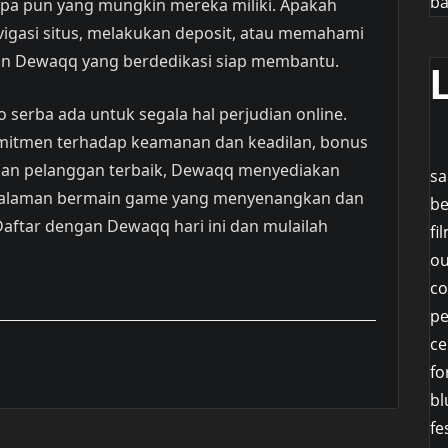
b
pa pun yang mungkin mereka miliki. Apakah
gasi situs, melakukan deposit, atau memahami
an Dewaqq yang berdedikasi siap membantu.
serba ada untuk segala hal perjudian online.
mitmen terhadap keamanan dan keadilan, bonus
nan pelanggan terbaik, Dewaqq menyediakan
sa
galaman bermain game yang menyenangkan dan
be
ftar dengan Dewaqq hari ini dan mulailah
fi
ou
co
pe
ce
f
b
fe