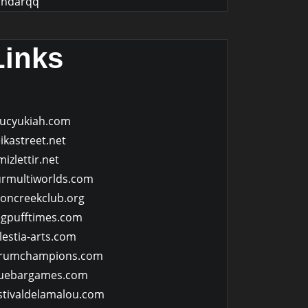
andarqq
Links
ucyukiah.com
ikastreet.net
lmizlettir.net
rmultiworlds.com
oncreekclub.org
gpufftimes.com
lestia-arts.com
orumchampions.com
luebargames.com
stivaldelamalou.com