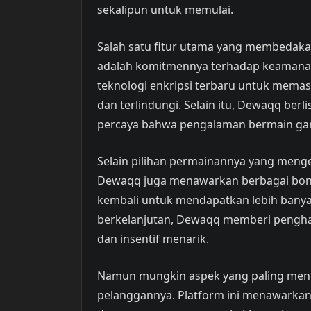
sekalipun untuk memulai.
Salah satu fitur utama yang membedakan
adalah komitmennya terhadap keamanan
teknologi enkripsi terbaru untuk mema
dan terlindungi. Selain itu, Dewaqq berl
percaya bahwa pengalaman bermain gam
Selain pilihan permainannya yang men
Dewaqq juga menawarkan berbagai bon
kembali untuk mendapatkan lebih bany
berkelanjutan, Dewaqq memberi penghar
dan insentif menarik.
Namun mungkin aspek yang paling men
pelanggannya. Platform ini menawark