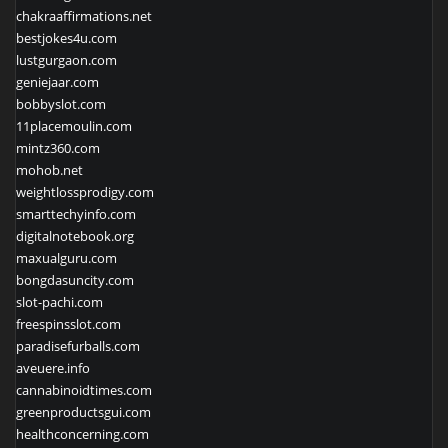
chakraaffirmations.net
bestjokes4u.com
lustgurgaon.com
geniejaar.com
bobbyslot.com
11placemoulin.com
mintz360.com
mohob.net
weightlossprodigy.com
smarttechyinfo.com
digitalnotebook.org
maxualguru.com
bongdasuncity.com
slot-pachi.com
freespinsslot.com
paradisefurballs.com
aveuere.info
cannabinoidtimes.com
greenproductsgui.com
healthconcerning.com