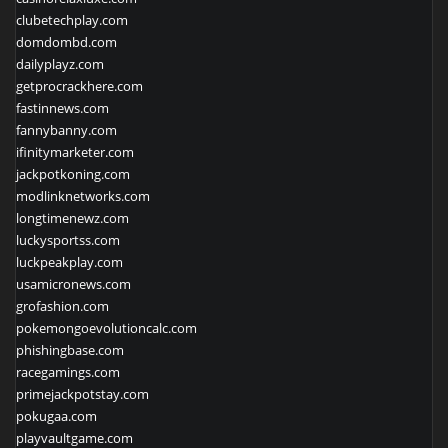
clubetechplay.com
domdombd.com
dailyplayz.com
getprocrackhere.com
fastinnews.com
fannybanny.com
ifinitymarketer.com
jackpotkoning.com
modlinknetworks.com
longtimenewz.com
luckysportss.com
luckpeakplay.com
usamicronews.com
grofashion.com
pokemongoevolutioncalc.com
phishingbase.com
racegamings.com
primejackpotstay.com
pokugaa.com
playvaultgame.com