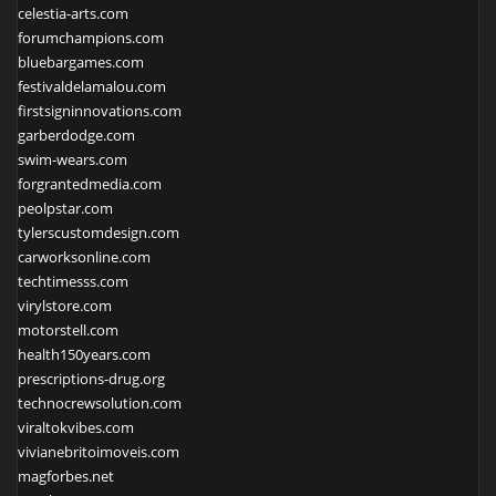
celestia-arts.com
forumchampions.com
bluebargames.com
festivaldelamalou.com
firstsigninnovations.com
garberdodge.com
swim-wears.com
forgrantedmedia.com
peolpstar.com
tylerscustomdesign.com
carworksonline.com
techtimesss.com
virylstore.com
motorstell.com
health150years.com
prescriptions-drug.org
technocrewsolution.com
viraltokvibes.com
vivianebritoimoveis.com
magforbes.net