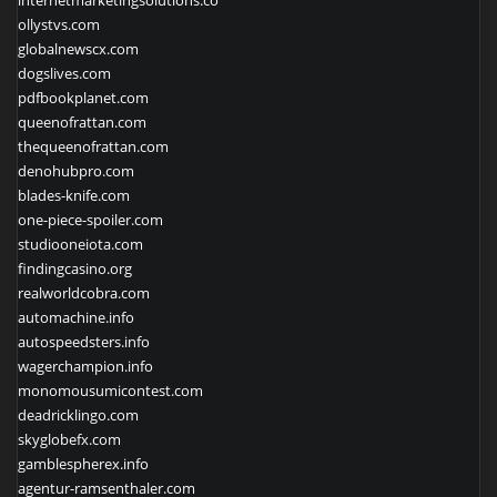
internetmarketingsolutions.co
ollystvs.com
globalnewscx.com
dogslives.com
pdfbookplanet.com
queenofrattan.com
thequeenofrattan.com
denohubpro.com
blades-knife.com
one-piece-spoiler.com
studiooneiota.com
findingcasino.org
realworldcobra.com
automachine.info
autospeedsters.info
wagerchampion.info
monomousumicontest.com
deadricklingo.com
skyglobefx.com
gamblespherex.info
agentur-ramsenthaler.com