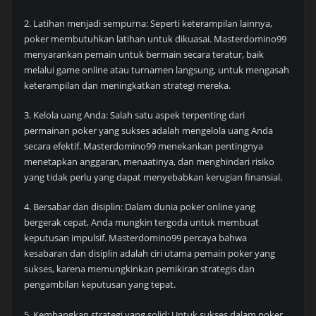
2. Latihan menjadi sempurna: Seperti keterampilan lainnya,
poker membutuhkan latihan untuk dikuasai. Masterdomino99
menyarankan pemain untuk bermain secara teratur, baik
melalui game online atau turnamen langsung, untuk mengasah
keterampilan dan meningkatkan strategi mereka.
3. Kelola uang Anda: Salah satu aspek terpenting dari
permainan poker yang sukses adalah mengelola uang Anda
secara efektif. Masterdomino99 menekankan pentingnya
menetapkan anggaran, menaatinya, dan menghindari risiko
yang tidak perlu yang dapat menyebabkan kerugian finansial.
4. Bersabar dan disiplin: Dalam dunia poker online yang
bergerak cepat, Anda mungkin tergoda untuk membuat
keputusan impulsif. Masterdomino99 percaya bahwa
kesabaran dan disiplin adalah ciri utama pemain poker yang
sukses, karena memungkinkan pemikiran strategis dan
pengambilan keputusan yang tepat.
5. Kembangkan strategi yang solid: Untuk sukses dalam poker