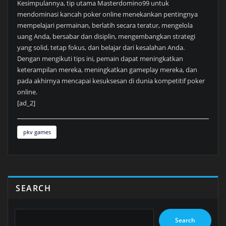
Kesimpulannya, tip utama Masterdomino99 untuk
mendominasi kancah poker online menekankan pentingnya
mempelajari permainan, berlatih secara teratur, mengelola
uang Anda, bersabar dan disiplin, mengembangkan strategi
yang solid, tetap fokus, dan belajar dari kesalahan Anda.
Dengan mengikuti tips ini, pemain dapat meningkatkan
keterampilan mereka, meningkatkan gameplay mereka, dan
pada akhirnya mencapai kesuksesan di dunia kompetitif poker
online.
[ad_2]
pkv games
SEARCH
Search