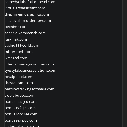
comedyclubofhiltonhead.com
virtualartsassistant.com
theprimeinfographics.com
cheapvaliumordernow.com
beenime.com
sodecia-kemmerich.com
fun-mak.com
casino888world.com
misterdbnb.com
jkmezcal.com
intervaltrainingexercises.com
tyestylebusinesssolutions.com
royalpoipet.com
thestaurant.com
bestlinktrackingsoftware.com
clublubupoo.com
bonusmazijeu.com
bonuskyfojea.com
bonuskorokee.com
bonusgexipoy.com
casinorelaxluxe.com