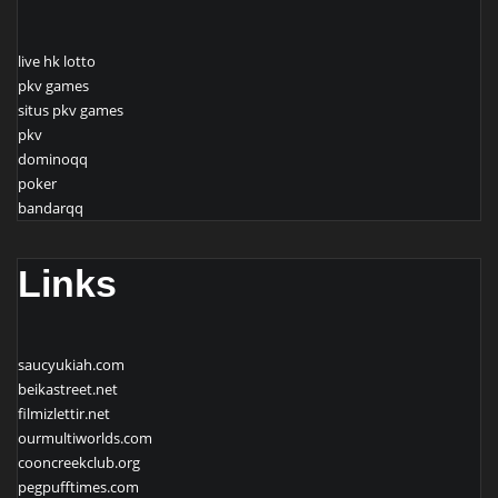
live hk lotto
pkv games
situs pkv games
pkv
dominoqq
poker
bandarqq
Links
saucyukiah.com
beikastreet.net
filmizlettir.net
ourmultiworlds.com
cooncreekclub.org
pegpufftimes.com