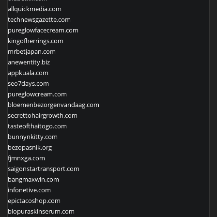
allquickmedia.com
technewsgazette.com
pureglowfacecream.com
kingofherrings.com
mrbetjapan.com
anewentity.biz
appkuala.com
seo7days.com
pureglowcream.com
bloemenbezorgenvandaag.com
secrettohairgrowth.com
tasteofthaitogo.com
bunnynkitty.com
bezopasnik.org
fjmnxga.com
saigonstartransport.com
bangmaxwin.com
infonetive.com
epictacoshop.com
biopuraskinserum.com