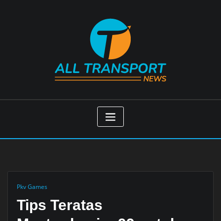
Skip
to
content
Pkv Games
Tips Teratas