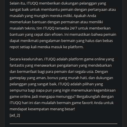
Selain itu, ITUQQ memberikan dukungan pelanggan yang
sangat baik untuk membantu pemain dengan pertanyaan atau
masalah yang mungkin mereka miliki. Apakah Anda
memerlukan bantuan dengan permainan atau memiliki
masalah teknis, tim ITUQQ tersedia 24/7 untuk memberikan
bantuan yang cepat dan efisien. Ini memastikan bahwa pemain
dapat menikmati pengalaman bermain yang halus dan bebas
repot setiap kali mereka masuk ke platform.
Secara keseluruhan, ITUQQ adalah platform game online yang
fantastis yang menawarkan pengalaman yang mendebarkan
dan bermanfaat bagi para pemain dari segala usia. Dengan
gameplay yang aman, bonus yang murah hati, dan dukungan
pelanggan yang sangat baik, ITUQQ adalah pilihan yang
sempurna bagi siapa pun yang ingin menemukan kegembiraan
game online. Jadi mengapa menunggu? Bergabunglah dengan
ITUQQ hari ini dan mulailah bermain game favorit Anda untuk
mendapat kesempatan menang besar!
[ad_2]