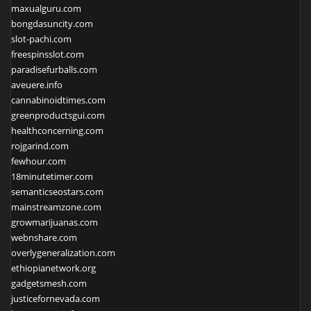
maxualguru.com
bongdasuncity.com
slot-pachi.com
freespinsslot.com
paradisefurballs.com
aveuere.info
cannabinoidtimes.com
greenproductsgui.com
healthconcerning.com
rojgarind.com
fewhour.com
18minutetimer.com
semanticseostars.com
mainstreamzone.com
growmarijuanas.com
webnshare.com
overlygeneralization.com
ethiopianetwork.org
gadgetsmesh.com
justicefornevada.com