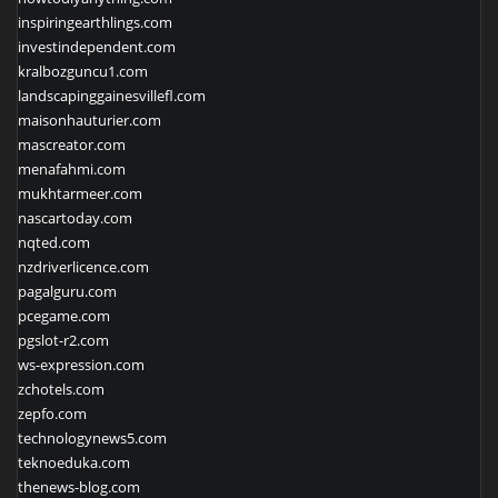
inspiringearthlings.com
investindependent.com
kralbozguncu1.com
landscapinggainesvillefl.com
maisonhauturier.com
mascreator.com
menafahmi.com
mukhtarmeer.com
nascartoday.com
nqted.com
nzdriverlicence.com
pagalguru.com
pcegame.com
pgslot-r2.com
ws-expression.com
zchotels.com
zepfo.com
technologynews5.com
teknoeduka.com
thenews-blog.com