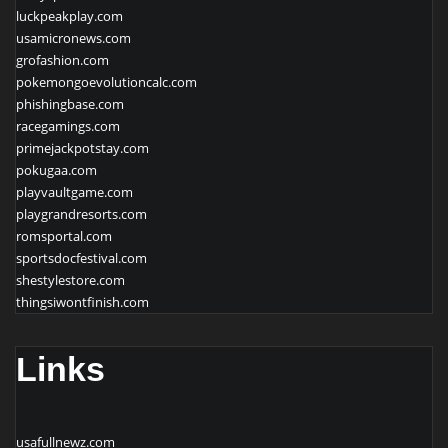
luckpeakplay.com
usamicronews.com
grofashion.com
pokemongoevolutioncalc.com
phishingbase.com
racegamings.com
primejackpotstay.com
pokugaa.com
playvaultgame.com
playgrandresorts.com
romsportal.com
sportsdocfestival.com
shestylestore.com
thingsiwontfinish.com
Links
usafullnewz.com