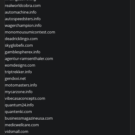
realworldcobra.com
automachine.info
autospeedsters.info
wagerchampion.info
monomousumicontest.com
deadricklingo.com
skyglobefx.com
gamblespherex.info
agentur-ramsenthaler.com
eomdesigns.com
triptrekker.info
gendxxi.net
motomasters.info
mycarzone.info
vibecasaconcepts.com
quantum24.info
quantenki.com
businessmagazineusa.com
medicwellcare.com
vidsmall.com