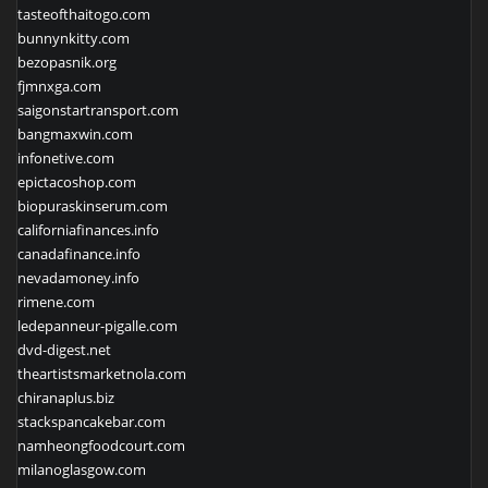
tasteofthaitogo.com
bunnynkitty.com
bezopasnik.org
fjmnxga.com
saigonstartransport.com
bangmaxwin.com
infonetive.com
epictacoshop.com
biopuraskinserum.com
californiafinances.info
canadafinance.info
nevadamoney.info
rimene.com
ledepanneur-pigalle.com
dvd-digest.net
theartistsmarketnola.com
chiranaplus.biz
stackspancakebar.com
namheongfoodcourt.com
milanoglasgow.com