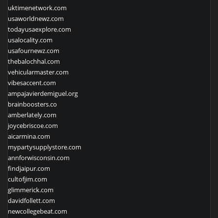
uktimenetwork.com
usaworldnewz.com
todayusaexplore.com
usalocality.com
usafournewz.com
thebalochhal.com
vehicularmaster.com
vibesaccent.com
ampajavierdemiguel.org
brainboosters.co
amberlately.com
joycebriscoe.com
aicarmina.com
mypartysupplystore.com
annforwisconsin.com
findjaipur.com
cultofjim.com
glimmerick.com
davidfollett.com
newcollegebeat.com