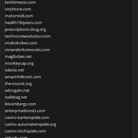
techtimesss.com
virylstore.com
motorstell.com
health150years.com
prescriptions-drug.org
technocrewsolution.com
viraltokvibes.com
vivianebritoimoveis.com
magforbes.net
monkeycap.org
sdenix.net
amarinhillcrest.com
the-tourist.org
advogato.net
isafebag.net
bloombergz.com
enterpriseboosts.com
casino-kartenspiele.com
casino-automatenspiele.org
casino-tischspiele.com
otbody.com