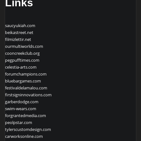
Links
saucyukiah.com
beikastreet.net
filmizlettir.net
ourmultiworlds.com
cooncreekclub.org
pegpufftimes.com
celestia-arts.com
forumchampions.com
bluebargames.com
festivaldelamalou.com
firstsigninnovations.com
garberdodge.com
swim-wears.com
forgrantedmedia.com
peolpstar.com
tylerscustomdesign.com
carworksonline.com