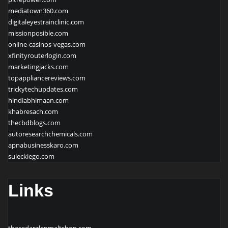
mediatown360.com
digitaleyestrainclinic.com
missionposible.com
online-casinos-vegas.com
xfinityrouterlogin.com
marketingjacks.com
topappliancereviews.com
trickytechupdates.com
hindiabhimaan.com
khabresach.com
thecbdblogs.com
autoresearchchemicals.com
apnabusinesskaro.com
suleckiego.com
Links
thecedarglenmaltshop.com