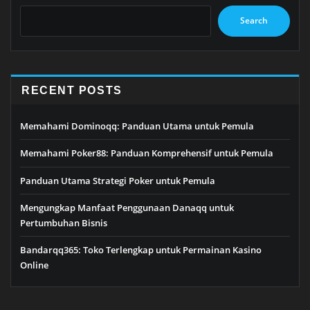
Search
RECENT POSTS
Memahami Dominoqq: Panduan Utama untuk Pemula
Memahami Poker88: Panduan Komprehensif untuk Pemula
Panduan Utama Strategi Poker untuk Pemula
Mengungkap Manfaat Penggunaan Danaqq untuk
Pertumbuhan Bisnis
Bandarqq365: Toko Terlengkap untuk Permainan Kasino
Online