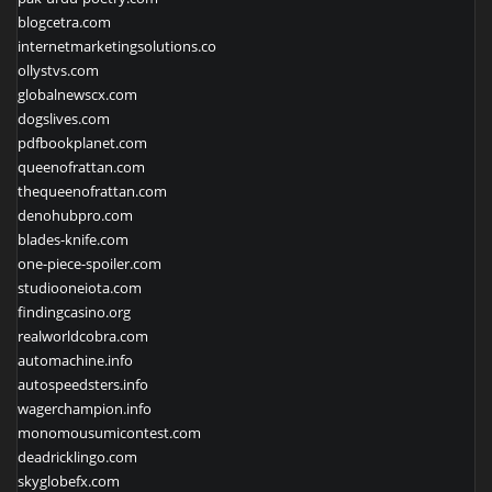
blogcetra.com
internetmarketingsolutions.co
ollystvs.com
globalnewscx.com
dogslives.com
pdfbookplanet.com
queenofrattan.com
thequeenofrattan.com
denohubpro.com
blades-knife.com
one-piece-spoiler.com
studiooneiota.com
findingcasino.org
realworldcobra.com
automachine.info
autospeedsters.info
wagerchampion.info
monomousumicontest.com
deadricklingo.com
skyglobefx.com