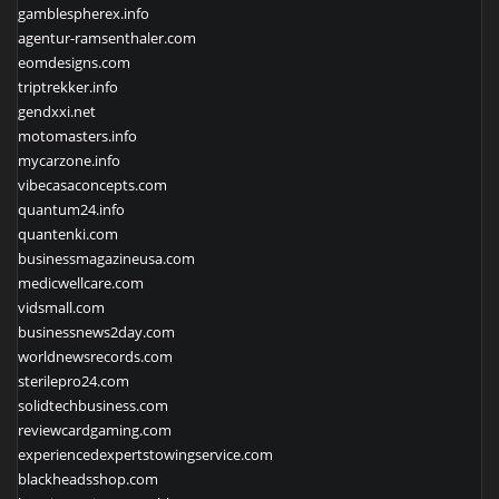
gamblespherex.info
agentur-ramsenthaler.com
eomdesigns.com
triptrekker.info
gendxxi.net
motomasters.info
mycarzone.info
vibecasaconcepts.com
quantum24.info
quantenki.com
businessmagazineusa.com
medicwellcare.com
vidsmall.com
businessnews2day.com
worldnewsrecords.com
sterilepro24.com
solidtechbusiness.com
reviewcardgaming.com
experiencedexpertstowingservice.com
blackheadsshop.com