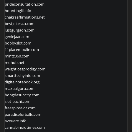
prideconsultation.com
hountinglil.info
chakraaffirmations.net
bestjokes4u.com
lustgurgaon.com
geniejaar.com
bobbyslot.com
11placemoulin.com
mintz360.com
mohob.net
weightlossprodigy.com
smarttechyinfo.com
digitalnotebook.org
maxualguru.com
bongdasuncity.com
slot-pachi.com
freespinsslot.com
paradisefurballs.com
aveuere.info
cannabinoidtimes.com