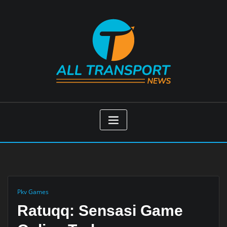
Skip
to
content
Pkv Games
Ratuqq: Sensasi Game