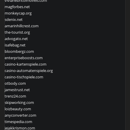
vivianebritoimoveis.com
magforbes.net
monkeycap.org
sdenix.net
amarinhillcrest.com
the-tourist.org
advogato.net
isafebag.net
bloombergz.com
enterpriseboosts.com
casino-kartenspiele.com
casino-automatenspiele.org
casino-tischspiele.com
otbody.com
jamestrust.net
trenz24.com
skipworking.com
loizbeauty.com
anyconverter.com
timespedia.com
jejakkrismon.com