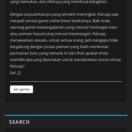
yang memukau, dan sifatnya yang membuat ketagihan.
Dengan popularitasnya yang semakin meningkat, Ratuqq siap
menjadi sensasi game online besar berikutnya. Baik Anda
seorang gamer berpengalaman yang mencari tantangan baru
atau pemain kasual yang mencari kesenangan, Ratuqq
menawarkan sesuatu untuk semua orang. Jadi mengapa tidak
bergabung dengan jutaan pemain yang telah menikmati
permainan baru yang menarik ini dan lihat apakah Anda
memiliki apa yang diperlukan untuk menaklukkan dunia virtual
Ratuqq?
[ad_2]
pkv games
SEARCH