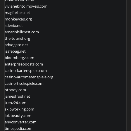
vivianebritoimoveis.com
magforbes.net
monkeycap.org
sdenix.net
amarinhillcrest.com
the-tourist.org
advogato.net
isafebag.net
bloombergz.com
enterpriseboosts.com
casino-kartenspiele.com
casino-automatenspiele.org
casino-tischspiele.com
otbody.com
jamestrust.net
trenz24.com
skipworking.com
loizbeauty.com
anyconverter.com
timespedia.com