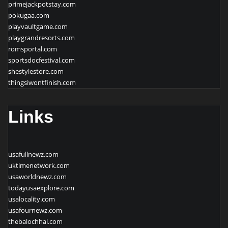
primejackpotstay.com
pokugaa.com
playvaultgame.com
playgrandresorts.com
romsportal.com
sportsdocfestival.com
shestylestore.com
thingsiwontfinish.com
Links
usafullnewz.com
uktimenetwork.com
usaworldnewz.com
todayusaexplore.com
usalocality.com
usafournewz.com
thebalochhal.com