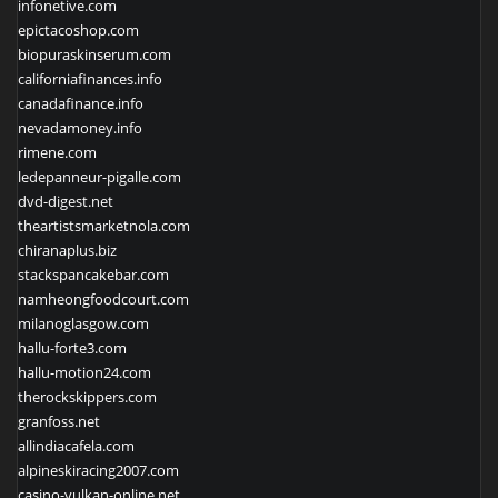
infonetive.com
epictacoshop.com
biopuraskinserum.com
californiafinances.info
canadafinance.info
nevadamoney.info
rimene.com
ledepanneur-pigalle.com
dvd-digest.net
theartistsmarketnola.com
chiranaplus.biz
stackspancakebar.com
namheongfoodcourt.com
milanoglasgow.com
hallu-forte3.com
hallu-motion24.com
therockskippers.com
granfoss.net
allindiacafela.com
alpineskiracing2007.com
casino-vulkan-online.net