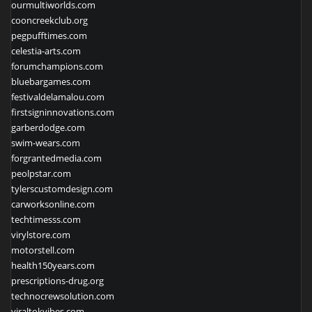
ourmultiworlds.com
cooncreekclub.org
pegpufftimes.com
celestia-arts.com
forumchampions.com
bluebargames.com
festivaldelamalou.com
firstsigninnovations.com
garberdodge.com
swim-wears.com
forgrantedmedia.com
peolpstar.com
tylerscustomdesign.com
carworksonline.com
techtimesss.com
virylstore.com
motorstell.com
health150years.com
prescriptions-drug.org
technocrewsolution.com
viraltokvibes.com