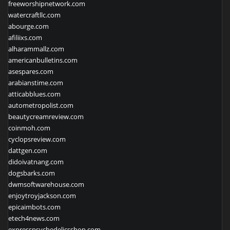
freeworshipnetwork.com
watercraftllc.com
abourge.com
afiliixs.com
alharammallz.com
americanbulletins.com
asespares.com
arabianstime.com
atticabblues.com
autometropolist.com
beautycreamreview.com
coinmoh.com
cyclopsreview.com
dattgen.com
didoivatnang.com
dogsbarks.com
dwmsoftwarehouse.com
enjoytroyjackson.com
epicaimbots.com
etech4news.com
expresspsychedelicsshop.com