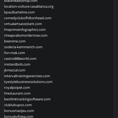
blackheadsshop.com
location-voiture-casablanca.org
kpaulbartelme.com
comedyclubofhiltonhead.com
virtualartsassistant.com
theprimeinfographics.com
cheapvaliumordernow.com
beenime.com
sodecia-kemmerich.com
fun-mak.com
casino888world.com
misterdbnb.com
jkmezcal.com
intervaltrainingexercises.com
tyestylebusinesssolutions.com
royalpoipet.com
thestaurant.com
bestlinktrackingsoftware.com
clublubupoo.com
bonusmazijeu.com
bonuskyfojea.com