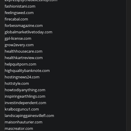
fashionistani.com
feelingswed.com
firecabal.com
forbessmagazine.com
globalmarketlivetoday.com
gpl-license.com
grow2every.com
healthhousecare.com
healthkartreview.com
helpquitporn.com
highqualitybanknote.com
hostingnews24.com
hottstyle.com
howtodiyanything.com
inspiringearthlings.com
investindependent.com
kralbozguncu1.com
landscapinggainesvillefl.com
maisonhauturier.com
mascreator.com