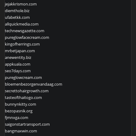
jejakkrismon.com
diemthole.biz
ufabetkk.com
allquickmedia.com
technewsgazette.com
pureglowfacecream.com
kingofherrings.com
mrbetjapan.com
anewentity.biz
appkuala.com
seo7days.com
pureglowcream.com
bloemenbezorgenvandaag.com
secrettohairgrowth.com
tasteofthaitogo.com
bunnynkitty.com
bezopasnik.org
fjmnxga.com
saigonstartransport.com
bangmaxwin.com