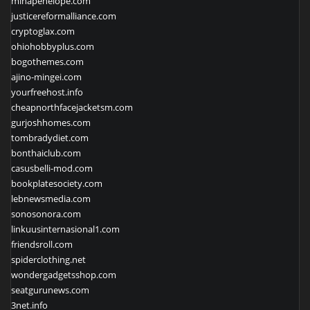
minapenelope.com
justicereformalliance.com
cryptoglax.com
ohiohobbyplus.com
bogothemes.com
ajino-mingei.com
yourfreehost.info
cheapnorthfacejacketsm.com
gurjoshhomes.com
tombradydiet.com
bonthaiclub.com
casusbelli-mod.com
bookplatesociety.com
lebnewsmedia.com
sonosonora.com
linkuusinternasional1.com
friendsroll.com
spiderclothing.net
wondergadgetsshop.com
seatgurunews.com
3net.info