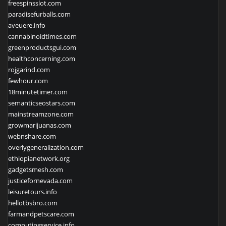
freespinsslot.com
paradisefurballs.com
aveuere.info
cannabinoidtimes.com
greenproductsgui.com
healthconcerning.com
rojgarind.com
fewhour.com
18minutetimer.com
semanticseostars.com
mainstreamzone.com
growmarijuanas.com
webnshare.com
overlygeneralization.com
ethiopianetwork.org
gadgetsmesh.com
justicefornevada.com
leisuretours.info
hellotbsbro.com
farmandpetscare.com
computingservice.info