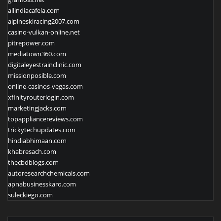
allindiacafela.com
alpineskiracing2007.com
casino-vulkan-online.net
pitrepower.com
mediatown360.com
digitaleyestrainclinic.com
missionposible.com
online-casinos-vegas.com
xfinityrouterlogin.com
marketingjacks.com
topappliancereviews.com
trickytechupdates.com
hindiabhimaan.com
khabresach.com
thecbdblogs.com
autoresearchchemicals.com
apnabusinesskaro.com
suleckiego.com