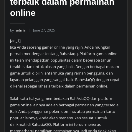
terbaik dalam permainan
online
by
admin
June 27, 2025
[ad_1]
Jika Anda seorang gamer online yang rajin, Anda mungkin
pernah mendengar tentang Rahasiaqq. Platform game online
ini telah mendapatkan popularitas dalam beberapa tahun
terakhir, dan untuk alasan yang baik. Dengan berbagai macam
game untuk dipilih, antarmuka yang ramah pengguna, dan
layanan pelanggan yang sangat baik, RahAsiaQQ dengan cepat
dikenal sebagai rahasia terbaik dalam permainan online.
Salah satu hal yang membedakan RahAsiaQQ dari platform
game online lainnya adalah berbagai permainan yang tersedia.
Baik Anda penggemar poker, domino, atau permainan kartu
populer lainnya, Anda akan menemukan sesuatu untuk
dinikmati di RahasiaQQ. Platform ini terus -menerus
memperbarui pemilihan permainannya, jadi Anda tidak akan