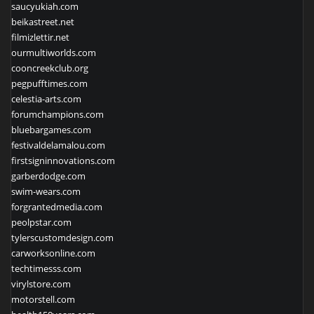
saucyukiah.com
beikastreet.net
filmizlettir.net
ourmultiworlds.com
cooncreekclub.org
pegpufftimes.com
celestia-arts.com
forumchampions.com
bluebargames.com
festivaldelamalou.com
firstsigninnovations.com
garberdodge.com
swim-wears.com
forgrantedmedia.com
peolpstar.com
tylerscustomdesign.com
carworksonline.com
techtimesss.com
virylstore.com
motorstell.com