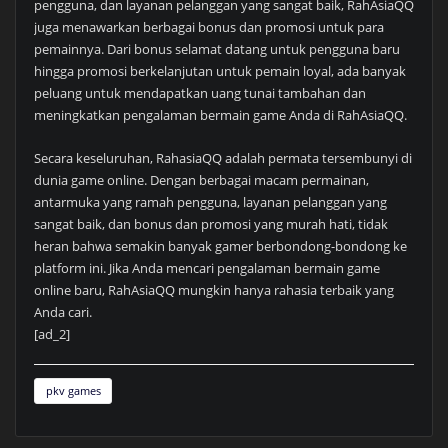
pengguna, dan layanan pelanggan yang sangat baik, RahAsiaQQ
juga menawarkan berbagai bonus dan promosi untuk para
pemainnya. Dari bonus selamat datang untuk pengguna baru
hingga promosi berkelanjutan untuk pemain loyal, ada banyak
peluang untuk mendapatkan uang tunai tambahan dan
meningkatkan pengalaman bermain game Anda di RahAsiaQQ.
Secara keseluruhan, RahasiaQQ adalah permata tersembunyi di
dunia game online. Dengan berbagai macam permainan,
antarmuka yang ramah pengguna, layanan pelanggan yang
sangat baik, dan bonus dan promosi yang murah hati, tidak
heran bahwa semakin banyak gamer berbondong-bondong ke
platform ini. Jika Anda mencari pengalaman bermain game
online baru, RahAsiaQQ mungkin hanya rahasia terbaik yang
Anda cari.
[ad_2]
pkv games