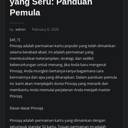
yang Seru: Panduan
Pemula
by
admin
February 6, 2026
[ad_1]
Pinoqq adalah permainan kartu populer yang telah dimainkan
selama berabad-abad. Ini adalah permainan yang
membutuhkan keterampilan, strategi, dan sedikit
keberuntungan untuk menang. Jika Anda baru mengenal
Pinoqq, Anda mungkin bertanya-tanya bagaimana cara
bermainnya dan apa yang diharapkan. Dalam panduan pemula
ini, kami akan menjelajahi dunia Pinoqq yang menarik dan
membantu Anda memulai perjalanan Anda menjadi master
Pinoqq.
Dasar-dasar Pinoqq
Pinoqq adalah permainan kartu yang dimainkan dengan
setumpuk standar 52 kartu. Tujuan permainan ini adalah