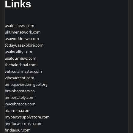
Links
usafullnewz.com
uktimenetwork.com
usaworldnewz.com
todayusaexplore.com
usalocality.com
usafournewz.com
thebalochhal.com
vehicularmaster.com
vibesaccent.com
ampajavierdemiguel.org
brainboosters.co
amberlately.com
joycebriscoe.com
aicarmina.com
mypartysupplystore.com
annforwisconsin.com
findjaipur.com