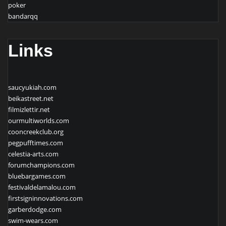
poker
bandarqq
Links
saucyukiah.com
beikastreet.net
filmizlettir.net
ourmultiworlds.com
cooncreekclub.org
pegpufftimes.com
celestia-arts.com
forumchampions.com
bluebargames.com
festivaldelamalou.com
firstsigninnovations.com
garberdodge.com
swim-wears.com