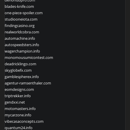
blades-knife.com
one-piece-spoiler.com
studiooneiota.com
findingcasino.org
realworldcobra.com
automachine.info
autospeedsters.info
wagerchampion.info
monomousumicontest.com
deadricklingo.com
skyglobefx.com
gamblespherex.info
agentur-ramsenthaler.com
eomdesigns.com
triptrekker.info
gendxxi.net
motomasters.info
mycarzone.info
vibecasaconcepts.com
quantum24.info