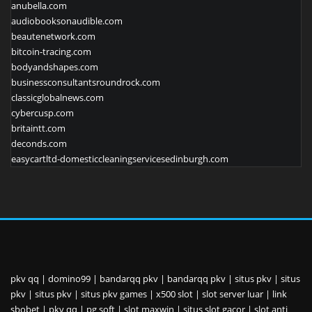
anubella.com
audiobooksonaudible.com
beautenetwork.com
bitcoin-tracing.com
bodyandshapes.com
businessconsultantsroundrock.com
classicglobalnews.com
cybercusp.com
britaintt.com
deconds.com
easycartltd-domesticcleaningservicesedinburgh.com
pkv qq
|
domino99
|
bandarqq pkv
|
bandarqq pkv
|
situs pkv
|
situs
pkv
|
situs pkv
|
situs pkv games
|
x500 slot
|
slot server luar
|
link
sbobet
|
pkv qq
|
pg soft
|
slot maxwin
|
situs slot gacor
|
slot anti