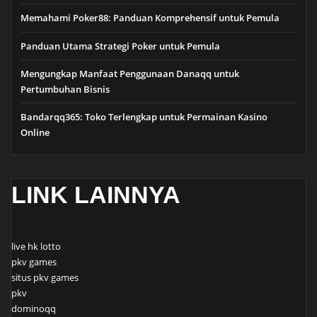
Memahami Poker88: Panduan Komprehensif untuk Pemula
Panduan Utama Strategi Poker untuk Pemula
Mengungkap Manfaat Penggunaan Danaqq untuk
Pertumbuhan Bisnis
Bandarqq365: Toko Terlengkap untuk Permainan Kasino
Online
LINK LAINNYA
live hk lotto
pkv games
situs pkv games
pkv
dominoqq