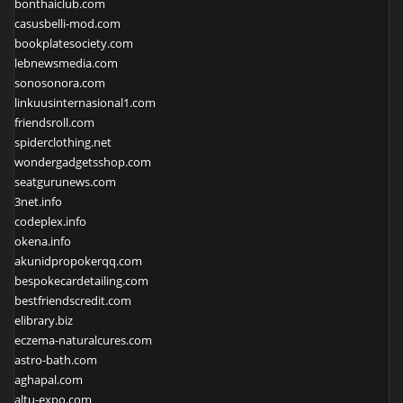
bonthaiclub.com
casusbelli-mod.com
bookplatesociety.com
lebnewsmedia.com
sonosonora.com
linkuusinternasional1.com
friendsroll.com
spiderclothing.net
wondergadgetsshop.com
seatgurunews.com
3net.info
codeplex.info
okena.info
akunidpropokerqq.com
bespokecardetailing.com
bestfriendscredit.com
elibrary.biz
eczema-naturalcures.com
astro-bath.com
aghapal.com
altu-expo.com