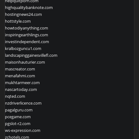
helpquitporn.com
highqualitybanknote.com
hostingnews24.com
hottstyle.com
howtodiyanything.com
inspiringearthlings.com
investindependent.com
kralbozguncu1.com
landscapinggainesvillefl.com
maisonhauturier.com
mascreator.com
menafahmi.com
mukhtarmeer.com
nascartoday.com
nqted.com
nzdriverlicence.com
pagalguru.com
pcegame.com
pgslot-r2.com
ws-expression.com
zchotels.com