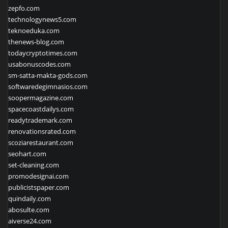
zepfo.com
technologynews5.com
teknoeduka.com
thenews-blog.com
todaycryptotimes.com
usabonuscodes.com
sm-satta-makta-gods.com
softwaredegimnasios.com
soopermagazine.com
spacecoastdailys.com
readytrademark.com
renovationsrated.com
scoziarestaurant.com
seohart.com
set-cleaning.com
promodesignai.com
publicistspaper.com
quindaily.com
abosulte.com
aiverse24.com