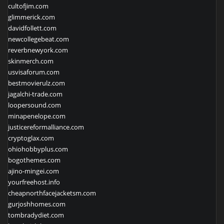
cultofjim.com
glimmerick.com
davidfollett.com
newcollegebeat.com
reverbnewyork.com
skinmerch.com
usvisaforum.com
bestmovierulz.com
jagalchi-trade.com
loopersound.com
minapenelope.com
justicereformalliance.com
cryptoglax.com
ohiohobbyplus.com
bogothemes.com
ajino-mingei.com
yourfreehost.info
cheapnorthfacejacketsm.com
gurjoshhomes.com
tombradydiet.com