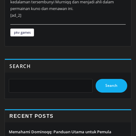
kedalaman tersembunyi Murniqq dan menjadi ahli dalam
permainan kuno dan menawan ini.
[ad_2]
pkv games
SEARCH
Search
RECENT POSTS
Memahami Dominoqq: Panduan Utama untuk Pemula