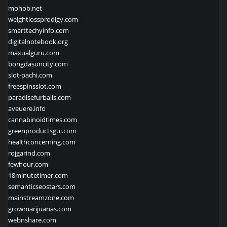
mohob.net
weightlossprodigy.com
smarttechyinfo.com
digitalnotebook.org
maxualguru.com
bongdasuncity.com
slot-pachi.com
freespinsslot.com
paradisefurballs.com
aveuere.info
cannabinoidtimes.com
greenproductsgui.com
healthconcerning.com
rojgarind.com
fewhour.com
18minutetimer.com
semanticseostars.com
mainstreamzone.com
growmarijuanas.com
webnshare.com