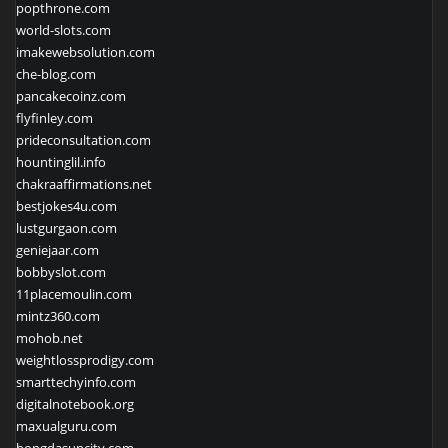
popthrone.com
world-slots.com
imakewebsolution.com
che-blog.com
pancakecoinz.com
flyfinley.com
prideconsultation.com
hountinglil.info
chakraaffirmations.net
bestjokes4u.com
lustgurgaon.com
geniejaar.com
bobbyslot.com
11placemoulin.com
mintz360.com
mohob.net
weightlossprodigy.com
smarttechyinfo.com
digitalnotebook.org
maxualguru.com
bongdasuncity.com