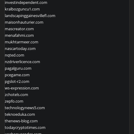
investindependent.com
kralbozguncu1.com
landscapinggainesvillefl.com
maisonhauturier.com
mascreator.com
menafahmi.com
mukhtarmeer.com
nascartoday.com
nqted.com
nzdriverlicence.com
pagalguru.com
pcegame.com
pgslot-r2.com
ws-expression.com
zchotels.com
zepfo.com
technologynews5.com
teknoeduka.com
thenews-blog.com
todaycryptotimes.com