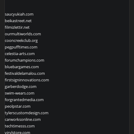
saucyukiah.com
beikastreet.net
filmizlettir.net
ourmultiworlds.com
cooncreekclub.org
pegpufftimes.com
celestia-arts.com
forumchampions.com
bluebargames.com
festivaldelamalou.com
firstsigninnovations.com
garberdodge.com
swim-wears.com
forgrantedmedia.com
peolpstar.com
tylerscustomdesign.com
carworksonline.com
techtimesss.com
virylstore.com