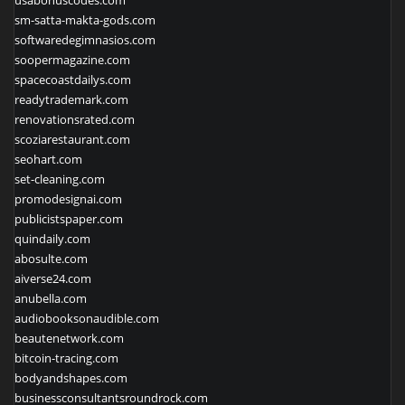
usabonuscodes.com
sm-satta-makta-gods.com
softwaredegimnasios.com
soopermagazine.com
spacecoastdailys.com
readytrademark.com
renovationsrated.com
scoziarestaurant.com
seohart.com
set-cleaning.com
promodesignai.com
publicistspaper.com
quindaily.com
abosulte.com
aiverse24.com
anubella.com
audiobooksonaudible.com
beautenetwork.com
bitcoin-tracing.com
bodyandshapes.com
businessconsultantsroundrock.com