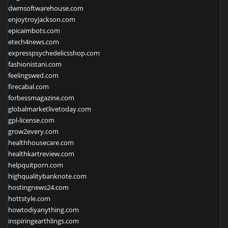
dwmsoftwarehouse.com
enjoytroyjackson.com
epicaimbots.com
etech4news.com
expresspsychedelicsshop.com
fashionistani.com
feelingswed.com
firecabal.com
forbessmagazine.com
globalmarketlivetoday.com
gpl-license.com
grow2every.com
healthhousecare.com
healthkartreview.com
helpquitporn.com
highqualitybanknote.com
hostingnews24.com
hottstyle.com
howtodiyanything.com
inspiringearthlings.com