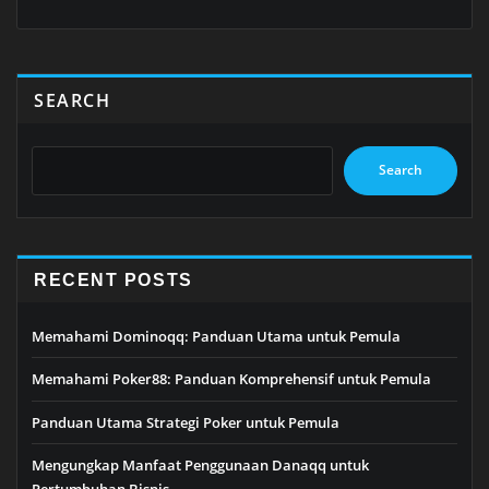
SEARCH
Search
RECENT POSTS
Memahami Dominoqq: Panduan Utama untuk Pemula
Memahami Poker88: Panduan Komprehensif untuk Pemula
Panduan Utama Strategi Poker untuk Pemula
Mengungkap Manfaat Penggunaan Danaqq untuk
Pertumbuhan Bisnis