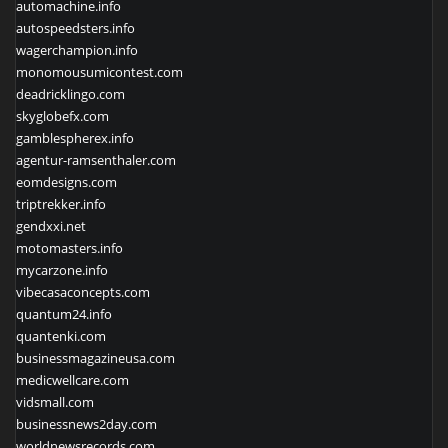
automachine.info
autospeedsters.info
wagerchampion.info
monomousumicontest.com
deadricklingo.com
skyglobefx.com
gamblespherex.info
agentur-ramsenthaler.com
eomdesigns.com
triptrekker.info
gendxxi.net
motomasters.info
mycarzone.info
vibecasaconcepts.com
quantum24.info
quantenki.com
businessmagazineusa.com
medicwellcare.com
vidsmall.com
businessnews2day.com
worldnewsrecords.com