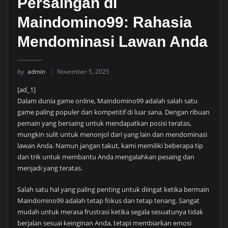
Persaingan di
Maindomino99: Rahasia
Mendominasi Lawan Anda
by
admin
November 5, 2025
[ad_1]
Dalam dunia game online, Maindomino99 adalah salah satu
game paling populer dan kompetitif di luar sana. Dengan ribuan
pemain yang bersaing untuk mendapatkan posisi teratas,
mungkin sulit untuk menonjol dari yang lain dan mendominasi
lawan Anda. Namun jangan takut, kami memiliki beberapa tip
dan trik untuk membantu Anda mengalahkan pesaing dan
menjadi yang teratas.
Salah satu hal yang paling penting untuk diingat ketika bermain
Maindomino99 adalah tetap fokus dan tetap tenang. Sangat
mudah untuk merasa frustrasi ketika segala sesuatunya tidak
berjalan sesuai keinginan Anda, tetapi membiarkan emosi