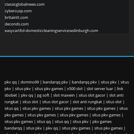
classicglobalnews.com
cybercusp.com
britaintt.com
deconds.com
easycartltd-domesticcleaningservicesedinburgh.com
pkv qq
|
domino99
|
bandarqq pkv
|
bandarqq pkv
|
situs pkv
|
situs
pkv
|
situs pkv
|
situs pkv games
|
x500 slot
|
slot server luar
|
link
sbobet
|
pkv qq
|
pg soft
|
slot maxwin
|
situs slot gacor
|
slot anti
rungkat
|
situs slot
|
situs slot gacor
|
slot anti rungkat
|
situs slot
|
situs qq
|
situs pkv games
|
situs pkv games
|
situs pkv games
|
situs
pkv games
|
situs pkv games
|
situs pkv games
|
situs pkv games
|
situs pkv games
|
situs qq
|
situs qq
|
situs pkv
|
pkv games
bandarqq
|
situs pkv
|
pkv qq
|
situs pkv games
|
situs pkv games
|