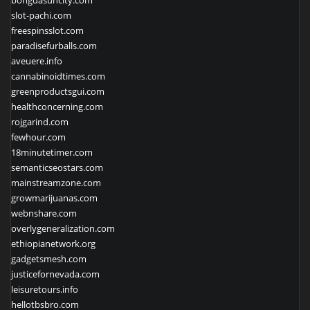
slot-pachi.com
freespinsslot.com
paradisefurballs.com
aveuere.info
cannabinoidtimes.com
greenproductsgui.com
healthconcerning.com
rojgarind.com
fewhour.com
18minutetimer.com
semanticseostars.com
mainstreamzone.com
growmarijuanas.com
webnshare.com
overlygeneralization.com
ethiopianetwork.org
gadgetsmesh.com
justicefornevada.com
leisuretours.info
hellotbsbro.com