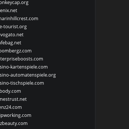
nkeycap.org
enix.net
arinhillcrest.com
e-tourist.org
vogato.net
afebag.net
loombergz.com
terpriseboosts.com
sino-kartenspiele.com
sino-automatenspiele.org
sino-tischspiele.com
tbody.com
mestrust.net
enz24.com
ipworking.com
izbeauty.com