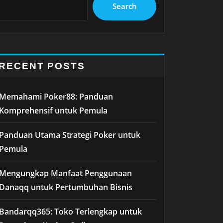
Search
RECENT POSTS
Memahami Poker88: Panduan
Komprehensif untuk Pemula
Panduan Utama Strategi Poker untuk
Pemula
Mengungkap Manfaat Penggunaan
Danaqq untuk Pertumbuhan Bisnis
Bandarqq365: Toko Terlengkap untuk