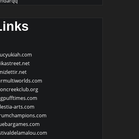
andarqq
Links
ucyukiah.com
ikastreet.net
lmizlettir.net
rmultiworlds.com
oncreekclub.org
gpufftimes.com
lestia-arts.com
orumchampions.com
luebargames.com
stivaldelamalou.com