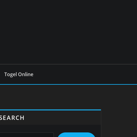
Togel Online
SEARCH