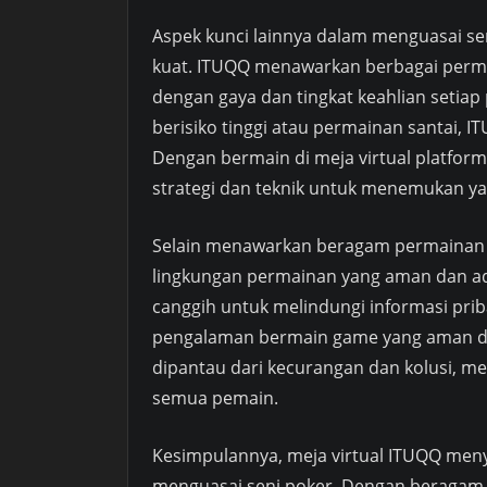
Aspek kunci lainnya dalam menguasai s
kuat. ITUQQ menawarkan berbagai perma
dengan gaya dan tingkat keahlian setia
berisiko tinggi atau permainan santai, 
Dengan bermain di meja virtual platfor
strategi dan teknik untuk menemukan ya
Selain menawarkan beragam permainan 
lingkungan permainan yang aman dan adi
canggih untuk melindungi informasi pr
pengalaman bermain game yang aman dan 
dipantau dari kecurangan dan kolusi, m
semua pemain.
Kesimpulannya, meja virtual ITUQQ men
menguasai seni poker. Dengan beragam 