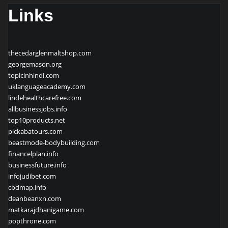
Links
thecedarglenmaltshop.com
georgemason.org
topicinhindi.com
uklanguageacademy.com
lindehealthcarefree.com
allbusinessjobs.info
top10products.net
pickabatours.com
beastmode-bodybuilding.com
financelplan.info
businessfuture.info
infojudibet.com
cbdmap.info
deanbeanxn.com
matkarajdhanigame.com
popthrone.com