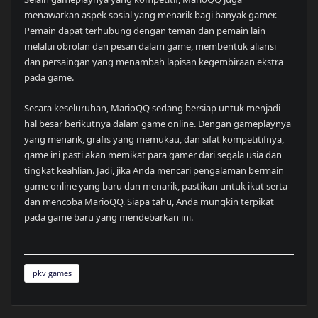
menawarkan aspek sosial yang menarik bagi banyak gamer.
Pemain dapat terhubung dengan teman dan pemain lain
melalui obrolan dan pesan dalam game, membentuk aliansi
dan persaingan yang menambah lapisan kegembiraan ekstra
pada game.
Secara keseluruhan, MarioQQ sedang bersiap untuk menjadi
hal besar berikutnya dalam game online. Dengan gameplaynya
yang menarik, grafis yang memukau, dan sifat kompetitifnya,
game ini pasti akan memikat para gamer dari segala usia dan
tingkat keahlian. Jadi, jika Anda mencari pengalaman bermain
game online yang baru dan menarik, pastikan untuk ikut serta
dan mencoba MarioQQ. Siapa tahu, Anda mungkin terpikat
pada game baru yang mendebarkan ini.
pkv games