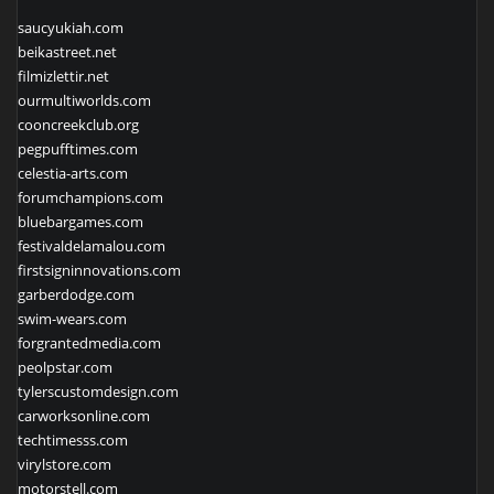
saucyukiah.com
beikastreet.net
filmizlettir.net
ourmultiworlds.com
cooncreekclub.org
pegpufftimes.com
celestia-arts.com
forumchampions.com
bluebargames.com
festivaldelamalou.com
firstsigninnovations.com
garberdodge.com
swim-wears.com
forgrantedmedia.com
peolpstar.com
tylerscustomdesign.com
carworksonline.com
techtimesss.com
virylstore.com
motorstell.com