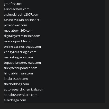
granfoss.net
allindiacafela.com
alpineskiracing2007.com
casino-vulkan-online.net
pitrepower.com
mediatown360.com
digitaleyestrainclinic.com
missionposible.com
online-casinos-vegas.com
xfinityrouterlogin.com
marketingjacks.com
topappliancereviews.com
trickytechupdates.com
hindiabhimaan.com
khabresach.com
thecbdblogs.com
autoresearchchemicals.com
apnabusinesskaro.com
suleckiego.com