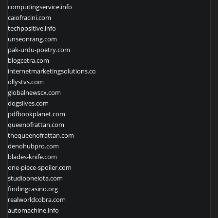
computingservice.info
caiofracini.com
techpositive.info
unseonrang.com
pak-urdu-poetry.com
blogcetra.com
internetmarketingsolutions.co
ollystvs.com
globalnewscx.com
dogslives.com
pdfbookplanet.com
queenofrattan.com
thequeenofrattan.com
denohubpro.com
blades-knife.com
one-piece-spoiler.com
studiooneiota.com
findingcasino.org
realworldcobra.com
automachine.info