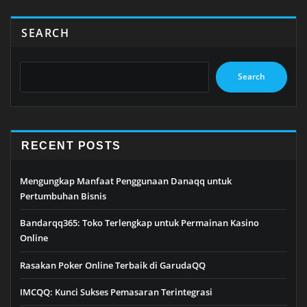
SEARCH
Search
RECENT POSTS
Mengungkap Manfaat Penggunaan Danaqq untuk
Pertumbuhan Bisnis
Bandarqq365: Toko Terlengkap untuk Permainan Kasino
Online
Rasakan Poker Online Terbaik di GarudaQQ
IMCQQ: Kunci Sukses Pemasaran Terintegrasi