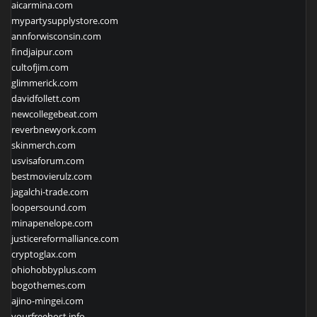
aicarmina.com
mypartysupplystore.com
annforwisconsin.com
findjaipur.com
cultofjim.com
glimmerick.com
davidfollett.com
newcollegebeat.com
reverbnewyork.com
skinmerch.com
usvisaforum.com
bestmovierulz.com
jagalchi-trade.com
loopersound.com
minapenelope.com
justicereformalliance.com
cryptoglax.com
ohiohobbyplus.com
bogothemes.com
ajino-mingei.com
yourfreehost.info