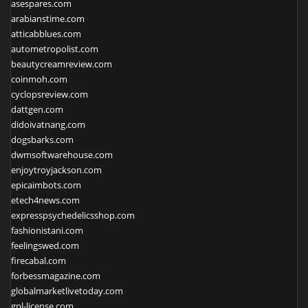
asespares.com
arabianstime.com
atticabblues.com
autometropolist.com
beautycreamreview.com
coinmoh.com
cyclopsreview.com
dattgen.com
didoivatnang.com
dogsbarks.com
dwmsoftwarehouse.com
enjoytroyjackson.com
epicaimbots.com
etech4news.com
expresspsychedelicsshop.com
fashionistani.com
feelingswed.com
firecabal.com
forbessmagazine.com
globalmarketlivetoday.com
gpl-license.com