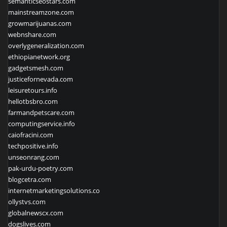
semanticseostars.com
mainstreamzone.com
growmarijuanas.com
webnshare.com
overlygeneralization.com
ethiopianetwork.org
gadgetsmesh.com
justicefornevada.com
leisuretours.info
hellotbsbro.com
farmandpetscare.com
computingservice.info
caiofracini.com
techpositive.info
unseonrang.com
pak-urdu-poetry.com
blogcetra.com
internetmarketingsolutions.co
ollystvs.com
globalnewscx.com
dogslives.com