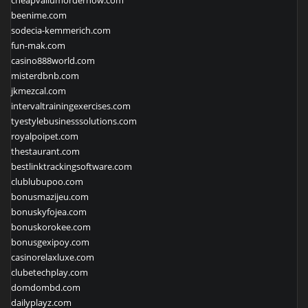
beenime.com
sodecia-kemmerich.com
fun-mak.com
casino888world.com
misterdbnb.com
jkmezcal.com
intervaltrainingexercises.com
tyestylebusinesssolutions.com
royalpoipet.com
thestaurant.com
bestlinktrackingsoftware.com
clublubupoo.com
bonusmazijeu.com
bonuskyfojea.com
bonuskorokee.com
bonusgexipoy.com
casinorelaxluxe.com
clubetechplay.com
domdombd.com
dailyplayz.com