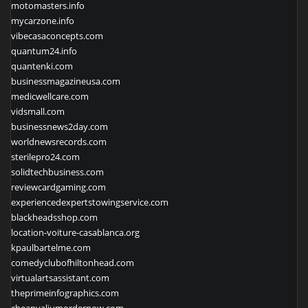
motomasters.info
mycarzone.info
vibecasaconcepts.com
quantum24.info
quantenki.com
businessmagazineusa.com
medicwellcare.com
vidsmall.com
businessnews2day.com
worldnewsrecords.com
sterilepro24.com
solidtechbusiness.com
reviewcardgaming.com
experiencedexpertstowingservice.com
blackheadsshop.com
location-voiture-casablanca.org
kpaulbartelme.com
comedyclubofhiltonhead.com
virtualartsassistant.com
theprimeinfographics.com
cheapvaliumordernow.com