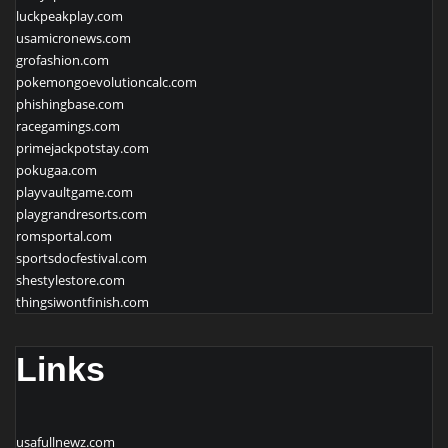
luckpeakplay.com
usamicronews.com
grofashion.com
pokemongoevolutioncalc.com
phishingbase.com
racegamings.com
primejackpotstay.com
pokugaa.com
playvaultgame.com
playgrandresorts.com
romsportal.com
sportsdocfestival.com
shestylestore.com
thingsiwontfinish.com
Links
usafullnewz.com