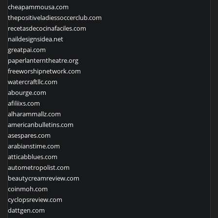
cheapammousa.com
thepositiveladiessoccerclub.com
recetasdecocinafaciles.com
naildesignsidea.net
greatpai.com
paperlanterntheatre.org
freeworshipnetwork.com
watercraftllc.com
abourge.com
afiliixs.com
alharammallz.com
americanbulletins.com
asespares.com
arabianstime.com
atticabblues.com
autometropolist.com
beautycreamreview.com
coinmoh.com
cyclopsreview.com
dattgen.com