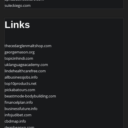
suleckiego.com
Links
thecedarglenmaltshop.com
georgemason.org
topicinhindi.com
uklanguageacademy.com
lindehealthcarefree.com
allbusinessjobs.info
top10products.net
pickabatours.com
beastmode-bodybuilding.com
financelplan.info
businessfuture.info
infojudibet.com
cbdmap.info
deanbeanxn.com