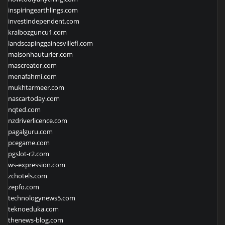
inspiringearthlings.com
investindependent.com
kralbozguncu1.com
landscapinggainesvillefl.com
maisonhauturier.com
mascreator.com
menafahmi.com
mukhtarmeer.com
nascartoday.com
nqted.com
nzdriverlicence.com
pagalguru.com
pcegame.com
pgslot-r2.com
ws-expression.com
zchotels.com
zepfo.com
technologynews5.com
teknoeduka.com
thenews-blog.com