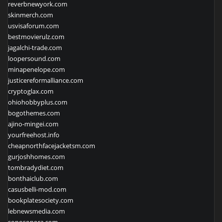
reverbnewyork.com
skinmerch.com
usvisaforum.com
bestmovierulz.com
jagalchi-trade.com
loopersound.com
minapenelope.com
justicereformalliance.com
cryptoglax.com
ohiohobbyplus.com
bogothemes.com
ajino-mingei.com
yourfreehost.info
cheapnorthfacejacketsm.com
gurjoshhomes.com
tombradydiet.com
bonthaiclub.com
casusbelli-mod.com
bookplatesociety.com
lebnewsmedia.com