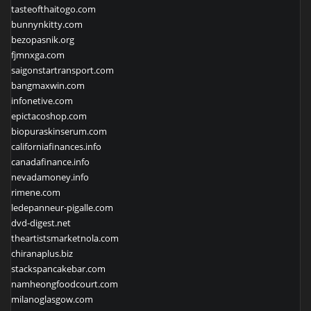
tasteofthaitogo.com
bunnynkitty.com
bezopasnik.org
fjmnxga.com
saigonstartransport.com
bangmaxwin.com
infonetive.com
epictacoshop.com
biopuraskinserum.com
californiafinances.info
canadafinance.info
nevadamoney.info
rimene.com
ledepanneur-pigalle.com
dvd-digest.net
theartistsmarketnola.com
chiranaplus.biz
stackspancakebar.com
namheongfoodcourt.com
milanoglasgow.com