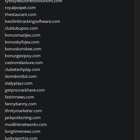
tyestylebusinesssolutions.com
royalpoipet.com
thestaurant.com
bestlinktrackingsoftware.com
clublubupoo.com
bonusmazijeu.com
bonuskyfojea.com
bonuskorokee.com
bonusgexipoy.com
casinorelaxluxe.com
clubetechplay.com
domdombd.com
dailyplayz.com
getprocrackhere.com
fastinnews.com
fannybanny.com
ifinitymarketer.com
jackpotkoning.com
modlinknetworks.com
longtimenewz.com
luckysportss.com