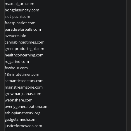
maxualguru.com
bongdasuncity.com
slot-pachi.com
freespinsslot.com
paradisefurballs.com
aveuere.info
cannabinoidtimes.com
greenproductsgui.com
healthconcerning.com
rojgarind.com
fewhour.com
18minutetimer.com
semanticseostars.com
mainstreamzone.com
growmarijuanas.com
webnshare.com
overlygeneralization.com
ethiopianetwork.org
gadgetsmesh.com
justicefornevada.com