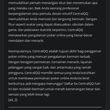
memudahkan pemain menavigasi situs dan menemukan apa
yang mereka cari. Baik Anda seorang profesional
berpengalaman atau pemula, desain intuitif CentralQQ
memudahkan Anda memulai dan langsung bermain. Dengan
fitur seperti avatar yang dapat disesuaikan, obrolan dalam
game, dan pelacakan statistik terperinci, CentralQQ
menawarkan pengalaman poker online yang benar-benar
mendalam dan menarik.
Kesimpulannya, CentralQQ adalah tujuan akhir bagi penggemar
poker online yang mencari pengalaman bermain terbaik.
Dengan beragam permainan, turnamen menarik, layanan
pelanggan yang sangat baik, dan antarmuka yang ramah
pengguna, CentralQQ memiliki semua yang Anda butuhkan
untuk membawa permainan poker online Anda ke level
berikutnya. Jadi mengapa menunggu? Daftar ke CentralQQ hari
ini dan mulailah bermain untuk meraih kemenangan besar dan
sensasi yang lebih besar lagi.
[ad_2]