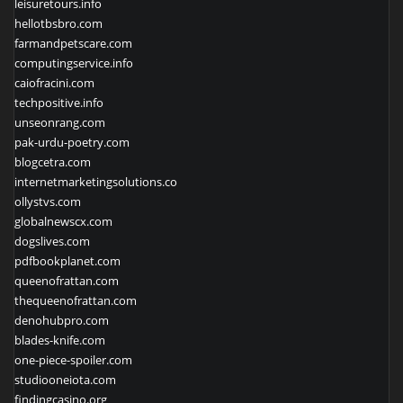
leisuretours.info
hellotbsbro.com
farmandpetscare.com
computingservice.info
caiofracini.com
techpositive.info
unseonrang.com
pak-urdu-poetry.com
blogcetra.com
internetmarketingsolutions.co
ollystvs.com
globalnewscx.com
dogslives.com
pdfbookplanet.com
queenofrattan.com
thequeenofrattan.com
denohubpro.com
blades-knife.com
one-piece-spoiler.com
studiooneiota.com
findingcasino.org