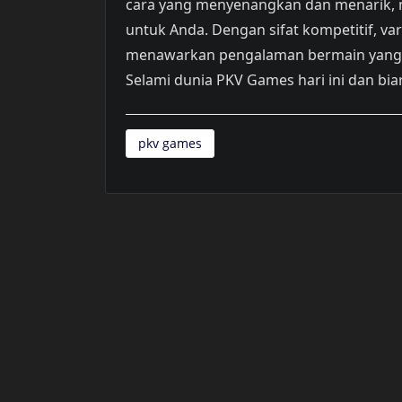
cara yang menyenangkan dan menarik, 
untuk Anda. Dengan sifat kompetitif, va
menawarkan pengalaman bermain yang 
Selami dunia PKV Games hari ini dan bi
pkv games