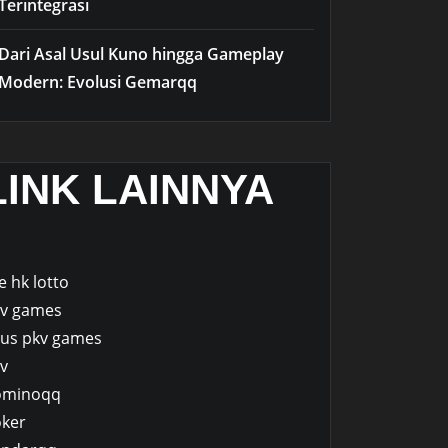
Terintegrasi
Dari Asal Usul Kuno hingga Gameplay
Modern: Evolusi Gemarqq
LINK LAINNYA
ve hk lotto
v games
tus pkv games
v
ominoqq
ker