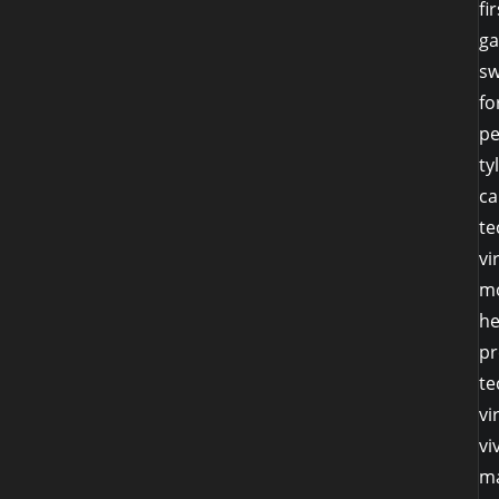
fi
g
sw
fo
pe
ty
ca
te
vi
mo
he
pr
te
vi
vi
ma