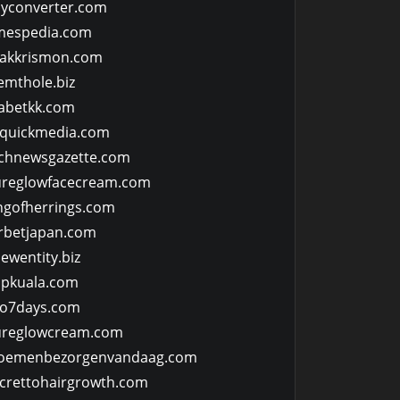
yconverter.com
mespedia.com
jakkrismon.com
emthole.biz
abetkk.com
lquickmedia.com
chnewsgazette.com
reglowfacecream.com
ngofherrings.com
betjapan.com
ewentity.biz
pkuala.com
o7days.com
ureglowcream.com
loemenbezorgenvandaag.com
crettohairgrowth.com