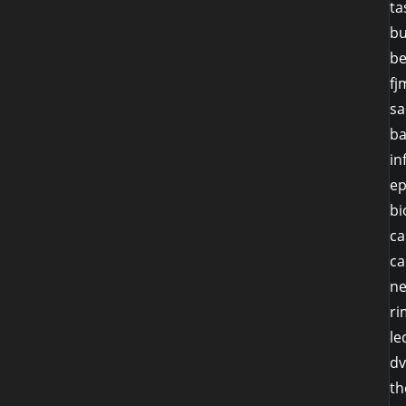
ta
bu
be
fj
sa
b
in
ep
bi
ca
ca
ne
r
le
dv
th