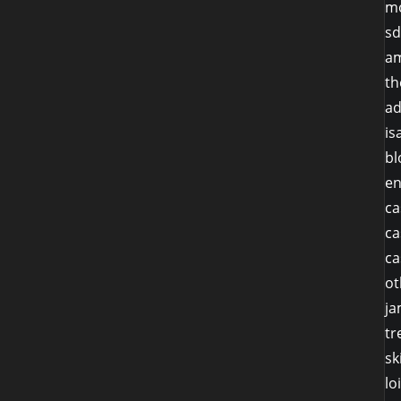
mo
sd
am
th
ad
is
b
en
ca
ca
ca
o
ja
tr
sk
lo