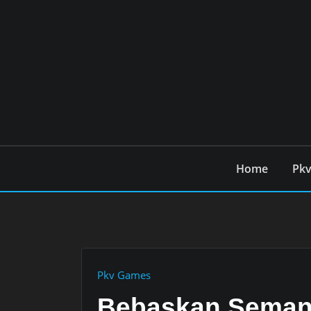
Skip
to
content
Home
Pk
Pkv Games
Bebaskan Semang