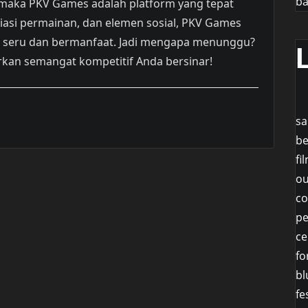
b
maka PKV Games adalah platform yang tepat
riasi permainan, dan elemen sosial, PKV Games
seru dan bermanfaat. Jadi mengapa menunggu?
arkan semangat kompetitif Anda bersinar!
sa
be
fi
ou
co
pe
ce
f
b
fe