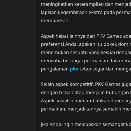
meningkatkan keterampilan dan menjadi
lapisan kegembiraan ekstra pada perma
memuaskan.
Aspek hebat lainnya dari PKV Games ada
preferensi Anda, apakah itu poker, domi
menemukan sesuatu yang sesuai dengan 
mencoba berbagai permainan dan menant
pengalaman
pkv
tetap segar dan menga
Selain aspek kompetitif, PKV Games jug
dengan teman atau menjalin hubungan b
Aspek sosial ini menambahkan dimensi 
permainan, menjadikannya semakin me
Jika Anda ingin melepaskan semangat k