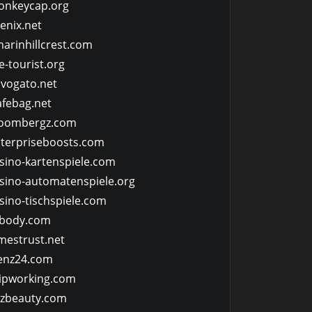
nkeycap.org
enix.net
arinhillcrest.com
e-tourist.org
vogato.net
afebag.net
loombergz.com
terpriseboosts.com
sino-kartenspiele.com
sino-automatenspiele.org
sino-tischspiele.com
tbody.com
mestrust.net
enz24.com
ipworking.com
izbeauty.com