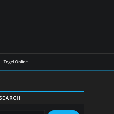
Togel Online
SEARCH