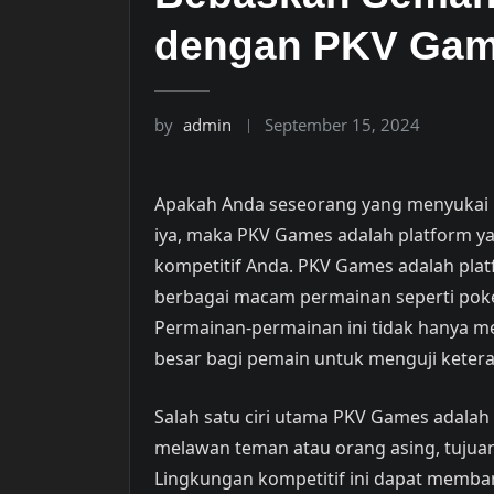
dengan PKV Ga
by
admin
September 15, 2024
Apakah Anda seseorang yang menyukai 
iya, maka PKV Games adalah platform y
kompetitif Anda. PKV Games adalah pl
berbagai macam permainan seperti poke
Permainan-permainan ini tidak hanya 
besar bagi pemain untuk menguji keter
Salah satu ciri utama PKV Games adalah 
melawan teman atau orang asing, tujuan
Lingkungan kompetitif ini dapat memba