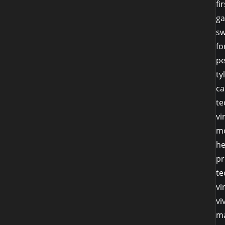
fi
g
sw
fo
pe
ty
ca
te
vi
mo
he
pr
te
vi
vi
ma