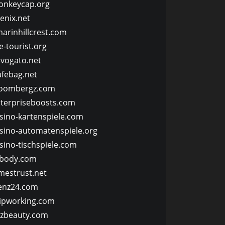
nkeycap.org
enix.net
arinhillcrest.com
e-tourist.org
vogato.net
afebag.net
loombergz.com
terpriseboosts.com
sino-kartenspiele.com
sino-automatenspiele.org
sino-tischspiele.com
tbody.com
mestrust.net
enz24.com
ipworking.com
izbeauty.com