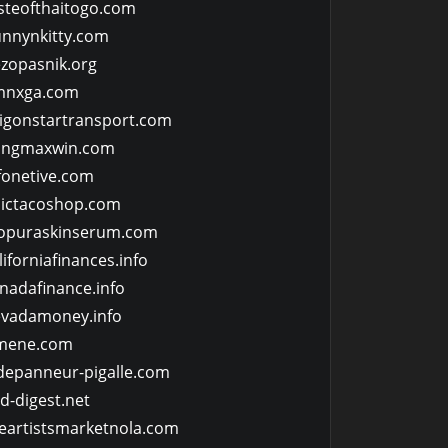
steofthaitogo.com
nnynkitty.com
zopasnik.org
mnxga.com
igonstartransport.com
angmaxwin.com
fonetive.com
ictacoshop.com
opuraskinserum.com
liforniafinances.info
nadafinance.info
vadamoney.info
imene.com
depanneur-pigalle.com
d-digest.net
eartistsmarketnola.com