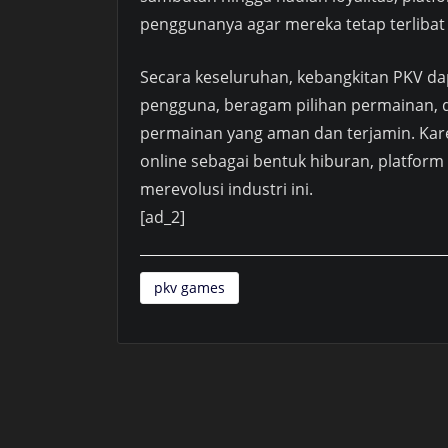
penggunanya agar mereka tetap terliba
Secara keseluruhan, kebangkitan PKV d
pengguna, beragam pilihan permainan,
permainan yang aman dan terjamin. Kar
online sebagai bentuk hiburan, platform
merevolusi industri ini.
[ad_2]
pkv games