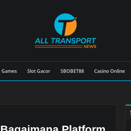
v Games
Slot Gacor
SBOBET88
Casino Online
 Bagaimana Platform