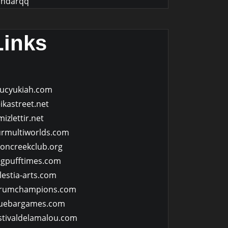
andarqq
Links
ucyukiah.com
ikastreet.net
lmizlettir.net
rmultiworlds.com
oncreekclub.org
gpufftimes.com
lestia-arts.com
orumchampions.com
luebargames.com
stivaldelamalou.com