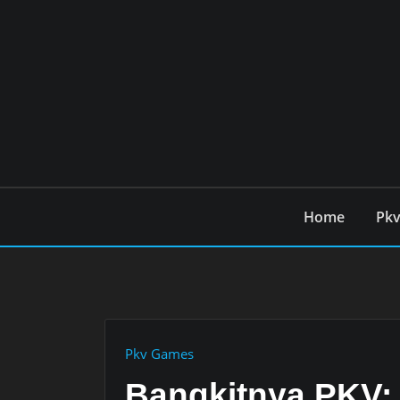
Skip
to
content
Home
Pk
Pkv Games
Bangkitnya PKV: