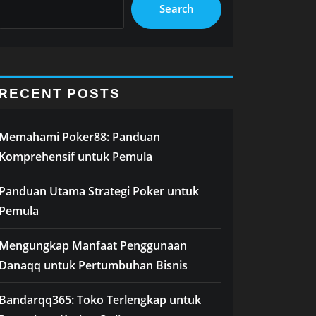
Search
RECENT POSTS
Memahami Poker88: Panduan
Komprehensif untuk Pemula
Panduan Utama Strategi Poker untuk
Pemula
Mengungkap Manfaat Penggunaan
Danaqq untuk Pertumbuhan Bisnis
Bandarqq365: Toko Terlengkap untuk