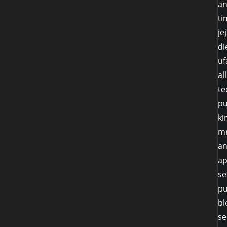
an
ti
je
di
uf
al
te
pu
ki
mr
an
ap
se
p
b
se