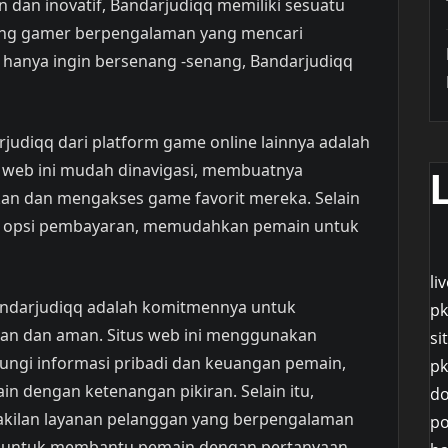
 dan inovatif, Bandarjudiqq memiliki sesuatu
ang gamer berpengalaman yang mencari
 hanya ingin bersenang -senang, Bandarjudiqq
udiqq dari platform game online lainnya adalah
 web ini mudah dinavigasi, membuatnya
n dan mengakses game favorit mereka. Selain
i opsi pembayaran, memudahkan pemain untuk
li
ndarjudiqq adalah komitmennya untuk
pk
an dan aman. Situs web ini menggunakan
si
dungi informasi pribadi dan keuangan pemain,
pk
 dengan ketenangan pikiran. Selain itu,
d
kilan layanan pelanggan yang berpengalaman
po
7 untuk membantu pemain dengan pertanyaan