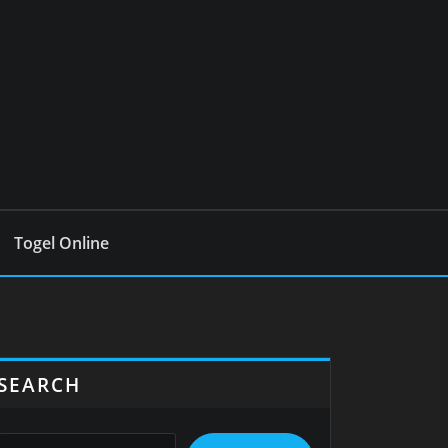
Togel Online
SEARCH