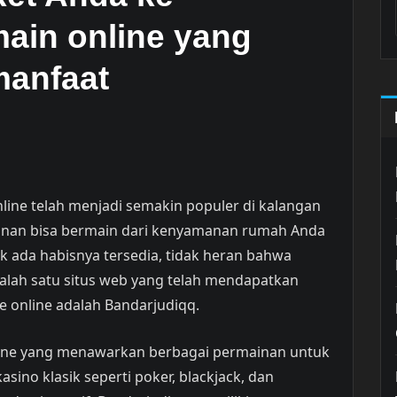
ain online yang
manfaat
line telah menjadi semakin populer di kalangan
manan bisa bermain dari kenyamanan rumah Anda
k ada habisnya tersedia, tidak heran bahwa
alah satu situs web yang telah mendapatkan
 online adalah Bandarjudiqq.
line yang menawarkan berbagai permainan untuk
sino klasik seperti poker, blackjack, dan