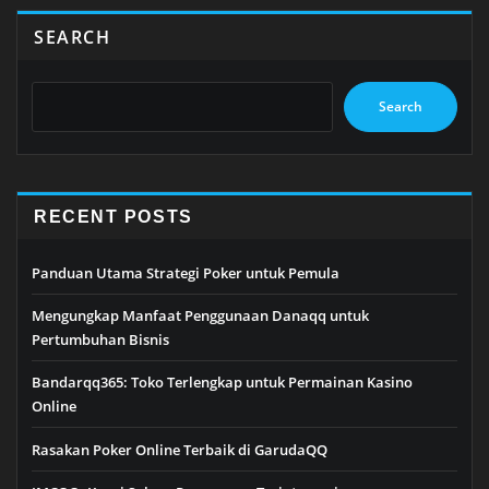
SEARCH
Search
RECENT POSTS
Panduan Utama Strategi Poker untuk Pemula
Mengungkap Manfaat Penggunaan Danaqq untuk
Pertumbuhan Bisnis
Bandarqq365: Toko Terlengkap untuk Permainan Kasino
Online
Rasakan Poker Online Terbaik di GarudaQQ