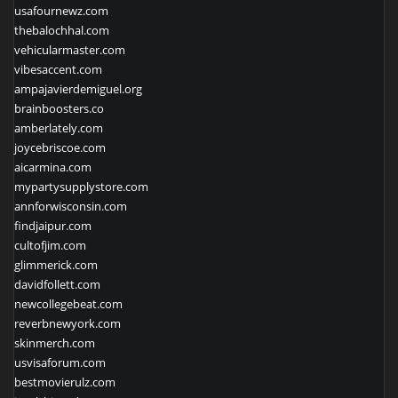
usafournewz.com
thebalochhal.com
vehicularmaster.com
vibesaccent.com
ampajavierdemiguel.org
brainboosters.co
amberlately.com
joycebriscoe.com
aicarmina.com
mypartysupplystore.com
annforwisconsin.com
findjaipur.com
cultofjim.com
glimmerick.com
davidfollett.com
newcollegebeat.com
reverbnewyork.com
skinmerch.com
usvisaforum.com
bestmovierulz.com