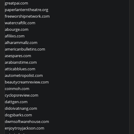
greatpai.com
paperlanterntheatre.org
freeworshipnetwork.com
watercraftllc.com
abourge.com
afiliixs.com
alharammallz.com
americanbulletins.com
asespares.com
arabianstime.com
atticabblues.com
autometropolist.com
beautycreamreview.com
coinmoh.com
cyclopsreview.com
dattgen.com
didoivatnang.com
dogsbarks.com
dwmsoftwarehouse.com
enjoytroyjackson.com