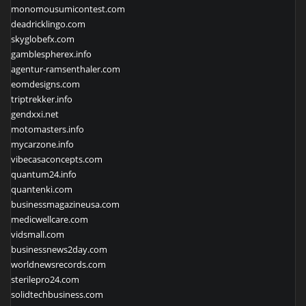
monomousumicontest.com
deadricklingo.com
skyglobefx.com
gamblespherex.info
agentur-ramsenthaler.com
eomdesigns.com
triptrekker.info
gendxxi.net
motomasters.info
mycarzone.info
vibecasaconcepts.com
quantum24.info
quantenki.com
businessmagazineusa.com
medicwellcare.com
vidsmall.com
businessnews2day.com
worldnewsrecords.com
sterilepro24.com
solidtechbusiness.com