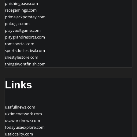
phishingbase.com
racegamings.com
primejackpotstay.com
pokugaa.com
playvaultgame.com
playgrandresorts.com
romsportal.com
sportsdocfestival.com
shestylestore.com
thingsiwontfinish.com
Links
usafullnewz.com
uktimenetwork.com
usaworldnewz.com
todayusaexplore.com
usalocality.com