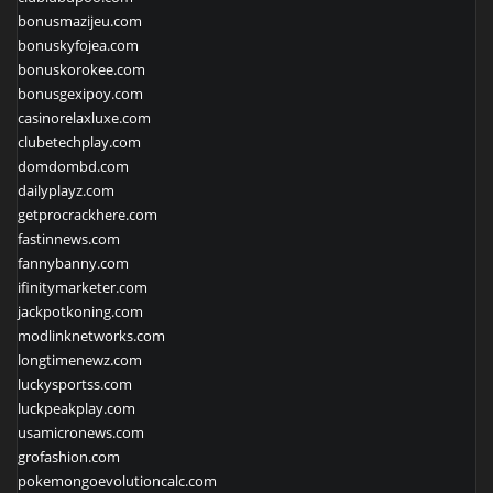
bonusmazijeu.com
bonuskyfojea.com
bonuskorokee.com
bonusgexipoy.com
casinorelaxluxe.com
clubetechplay.com
domdombd.com
dailyplayz.com
getprocrackhere.com
fastinnews.com
fannybanny.com
ifinitymarketer.com
jackpotkoning.com
modlinknetworks.com
longtimenewz.com
luckysportss.com
luckpeakplay.com
usamicronews.com
grofashion.com
pokemongoevolutioncalc.com