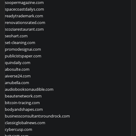
soopermagazine.com
spacecoastdailys.com
readytrademark.com
renovationsrated.com
scoziarestaurant.com
seohart.com
set-cleaning.com
promodesignai.com
publicistspaper.com
quindaily.com
abosulte.com
aiverse24.com
anubella.com
audiobooksonaudible.com
beautenetwork.com
bitcoin-tracing.com
bodyandshapes.com
businessconsultantsroundrock.com
classicglobalnews.com
cybercusp.com
britaintt.com