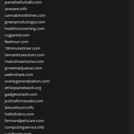
paradisefurballs.com
aveuere.info
cannabinoidtimes.com
greenproductsgui.com
healthconcerning.com
rojgarind.com
fewhour.com
18minutetimer.com
semanticseostars.com
mainstreamzone.com
growmarijuanas.com
webnshare.com
overlygeneralization.com
ethiopianetwork.org
gadgetsmesh.com
justicefornevada.com
leisuretours.info
hellotbsbro.com
farmandpetscare.com
computingservice.info
caiofracini.com