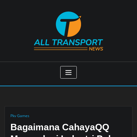
Skip
to
content
Pkv Games
Bagaimana CahayaQQ