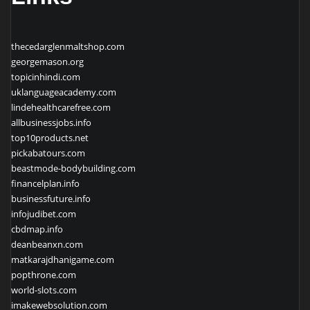
thecedarglenmaltshop.com
georgemason.org
topicinhindi.com
uklanguageacademy.com
lindehealthcarefree.com
allbusinessjobs.info
top10products.net
pickabatours.com
beastmode-bodybuilding.com
financelplan.info
businessfuture.info
infojudibet.com
cbdmap.info
deanbeanxn.com
matkarajdhanigame.com
popthrone.com
world-slots.com
imakewebsolution.com