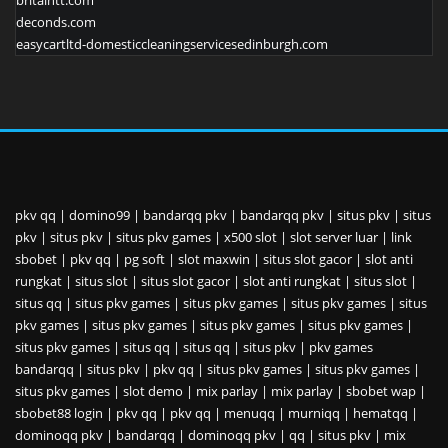
deconds.com
easycartltd-domesticcleaningservicesedinburgh.com
pkv qq
|
domino99
|
bandarqq pkv
|
bandarqq pkv
|
situs pkv
|
situs
pkv
|
situs pkv
|
situs pkv games
|
x500 slot
|
slot server luar
|
link
sbobet
|
pkv qq
|
pg soft
|
slot maxwin
|
situs slot gacor
|
slot anti
rungkat
|
situs slot
|
situs slot gacor
|
slot anti rungkat
|
situs slot
|
situs qq
|
situs pkv games
|
situs pkv games
|
situs pkv games
|
situs
pkv games
|
situs pkv games
|
situs pkv games
|
situs pkv games
|
situs pkv games
|
situs qq
|
situs qq
|
situs pkv
|
pkv games
bandarqq
|
situs pkv
|
pkv qq
|
situs pkv games
|
situs pkv games
|
situs pkv games
|
slot demo
|
mix parlay
|
mix parlay
|
sbobet wap
|
sbobet88 login
|
pkv qq
|
pkv qq
|
menuqq
|
murniqq
|
hematqq
|
dominoqq pkv
|
bandarqq
|
dominoqq pkv
|
qq
|
situs pkv
|
mix