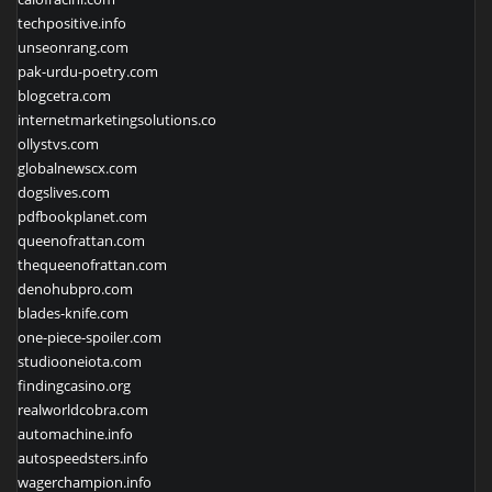
techpositive.info
unseonrang.com
pak-urdu-poetry.com
blogcetra.com
internetmarketingsolutions.co
ollystvs.com
globalnewscx.com
dogslives.com
pdfbookplanet.com
queenofrattan.com
thequeenofrattan.com
denohubpro.com
blades-knife.com
one-piece-spoiler.com
studiooneiota.com
findingcasino.org
realworldcobra.com
automachine.info
autospeedsters.info
wagerchampion.info