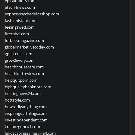
epicaimbots.com
etech4news.com
expresspsychedelicsshop.com
fashionistani.com
feelingswed.com
firecabal.com
forbessmagazine.com
globalmarketlivetoday.com
gpl-license.com
grow2every.com
healthhousecare.com
healthkartreview.com
helpquitporn.com
highqualitybanknote.com
hostingnews24.com
hottstyle.com
howtodiyanything.com
inspiringearthlings.com
investindependent.com
kralbozguncu1.com
landscapinggainesvillefl.com