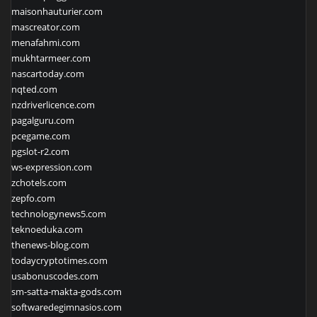
maisonhauturier.com
mascreator.com
menafahmi.com
mukhtarmeer.com
nascartoday.com
nqted.com
nzdriverlicence.com
pagalguru.com
pcegame.com
pgslot-r2.com
ws-expression.com
zchotels.com
zepfo.com
technologynews5.com
teknoeduka.com
thenews-blog.com
todaycryptotimes.com
usabonuscodes.com
sm-satta-makta-gods.com
softwaredegimnasios.com