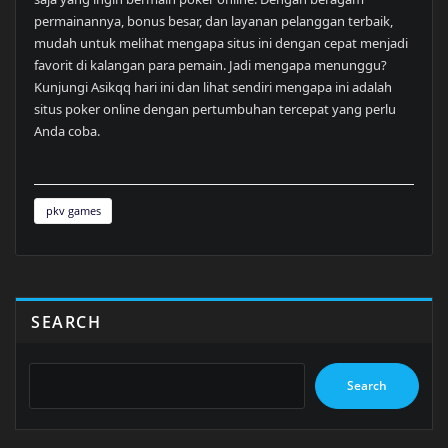
permainannya, bonus besar, dan layanan pelanggan terbaik,
mudah untuk melihat mengapa situs ini dengan cepat menjadi
favorit di kalangan para pemain. Jadi mengapa menunggu?
Kunjungi Asikqq hari ini dan lihat sendiri mengapa ini adalah
situs poker online dengan pertumbuhan tercepat yang perlu
Anda coba.
pkv games
SEARCH
Search