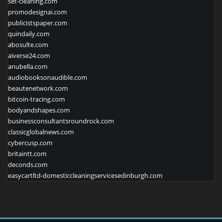
set-cleaning.com
promodesignai.com
publicistspaper.com
quindaily.com
abosulte.com
aiverse24.com
anubella.com
audiobooksonaudible.com
beautenetwork.com
bitcoin-tracing.com
bodyandshapes.com
businessconsultantsroundrock.com
classicglobalnews.com
cybercusp.com
britaintt.com
deconds.com
easycartltd-domesticcleaningservicesedinburgh.com