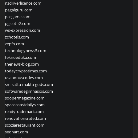
nzdriverlicence.com
pagalguru.com
pcegame.com
pgslot-r2.com
ws-expression.com
zchotels.com
zepfo.com
technologynews5.com
teknoeduka.com
thenews-blog.com
todaycryptotimes.com
usabonuscodes.com
sm-satta-makta-gods.com
softwaredegimnasios.com
soopermagazine.com
spacecoastdailys.com
readytrademark.com
renovationsrated.com
scoziarestaurant.com
seohart.com