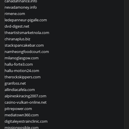
canadafinance.info
nevadamoney.info
rimene.com
ledepanneur-pigalle.com
dvd-digest.net
theartistsmarketnola.com
chiranaplus.biz
stackspancakebar.com
namheongfoodcourt.com
milanoglasgow.com
hallu-forte3.com
hallu-motion24.com
therockskippers.com
granfoss.net
allindiacafela.com
alpineskiracing2007.com
casino-vulkan-online.net
pitrepower.com
mediatown360.com
digitaleyestrainclinic.com
missionposible.com