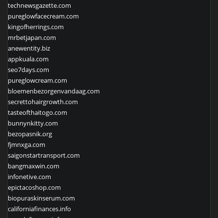
technewsgazette.com
pureglowfacecream.com
kingofherrings.com
mrbetjapan.com
anewentity.biz
appkuala.com
seo7days.com
pureglowcream.com
bloemenbezorgenvandaag.com
secrettohairgrowth.com
tasteofthaitogo.com
bunnynkitty.com
bezopasnik.org
fjmnxga.com
saigonstartransport.com
bangmaxwin.com
infonetive.com
epictacoshop.com
biopuraskinserum.com
californiafinances.info