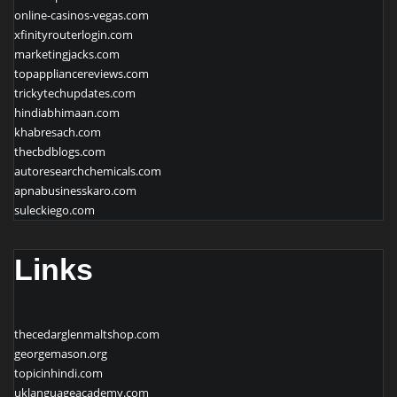
online-casinos-vegas.com
xfinityrouterlogin.com
marketingjacks.com
topappliancereviews.com
trickytechupdates.com
hindiabhimaan.com
khabresach.com
thecbdblogs.com
autoresearchchemicals.com
apnabusinesskaro.com
suleckiego.com
Links
thecedarglenmaltshop.com
georgemason.org
topicinhindi.com
uklanguageacademy.com