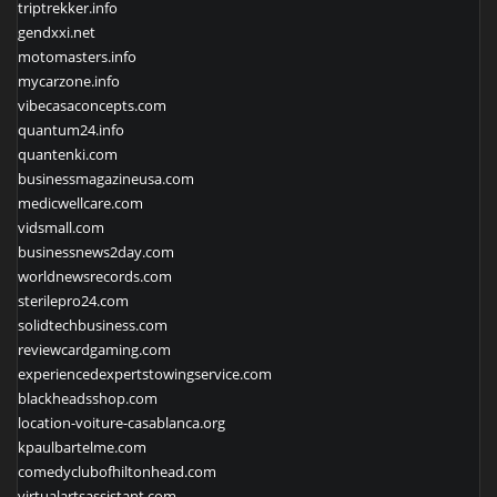
triptrekker.info
gendxxi.net
motomasters.info
mycarzone.info
vibecasaconcepts.com
quantum24.info
quantenki.com
businessmagazineusa.com
medicwellcare.com
vidsmall.com
businessnews2day.com
worldnewsrecords.com
sterilepro24.com
solidtechbusiness.com
reviewcardgaming.com
experiencedexpertstowingservice.com
blackheadsshop.com
location-voiture-casablanca.org
kpaulbartelme.com
comedyclubofhiltonhead.com
virtualartsassistant.com